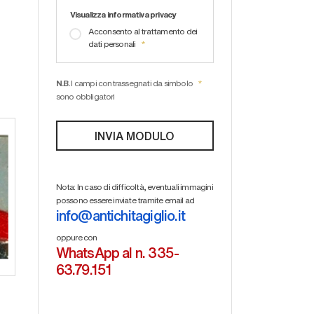
Visualizza informativa privacy
Acconsento al trattamento dei
dati personali
N.B.
I campi contrassegnati da simbolo
sono obbligatori
Nota: In caso di difficoltà, eventuali immagini
possono essere inviate tramite email ad
info@antichitagiglio.it
oppure con
WhatsApp al n. 335-
63.79.151