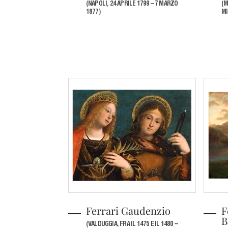
(NAPOLI, 24 APRILE 1799 – 7 MARZO
(M
1877)
MI
Ferrari Gaudenzio
F
B
(VALDUGGIA, FRA IL 1475 E IL 1480 –