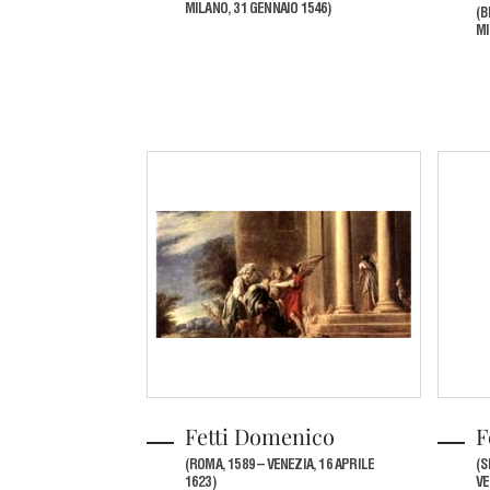
MILANO, 31 GENNAIO 1546)
(B
MI
Fetti Domenico
F
(ROMA, 1589 – VENEZIA, 16 APRILE
(S
1623)
VE