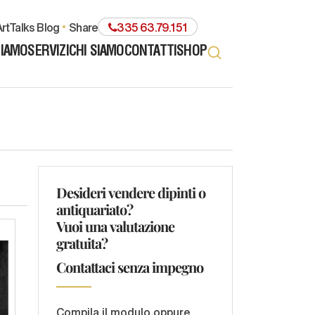
rtTalks Blog
share
335 63.79.151
TIAMO
SERVIZI
CHI SIAMO
CONTATTI
SHOP
Desideri vendere dipinti o
antiquariato?
Vuoi una valutazione
gratuita?
Contattaci senza impegno
Compila il modulo oppure