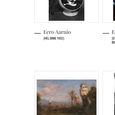
Eero Aarnio
E
(HELSINKI 1932)
(D
BO