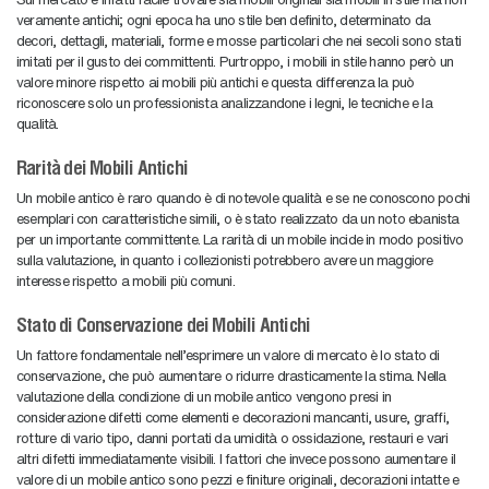
veramente antichi; ogni epoca ha uno stile ben definito, determinato da
decori, dettagli, materiali, forme e mosse particolari che nei secoli sono stati
imitati per il gusto dei committenti. Purtroppo, i mobili in stile hanno però un
valore minore rispetto ai mobili più antichi e questa differenza la può
riconoscere solo un professionista analizzandone i legni, le tecniche e la
qualità.
Rarità dei Mobili Antichi
Un mobile antico è raro quando è di notevole qualità e se ne conoscono pochi
esemplari con caratteristiche simili, o è stato realizzato da un noto ebanista
per un importante committente. La rarità di un mobile incide in modo positivo
sulla valutazione, in quanto i collezionisti potrebbero avere un maggiore
interesse rispetto a mobili più comuni.
Stato di Conservazione dei Mobili Antichi
Un fattore fondamentale nell’esprimere un valore di mercato è lo stato di
conservazione, che può aumentare o ridurre drasticamente la stima. Nella
valutazione della condizione di un mobile antico vengono presi in
considerazione difetti come elementi e decorazioni mancanti, usure, graffi,
rotture di vario tipo, danni portati da umidità o ossidazione, restauri e vari
altri difetti immediatamente visibili. I fattori che invece possono aumentare il
valore di un mobile antico sono pezzi e finiture originali, decorazioni intatte e