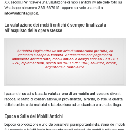
XIX secolo. Per ricevere una valutazione di mobili antichi inviate delle foto su
Whatsapp al numero 335-63.79.151 oppure scrivete una mail a
info@antichitagiglio.it
.
La valutazione dei mobili antichi è sempre finalizzata
all'acquisto delle opere stesse.
Antichità Giglio offre un servizio di valutazione gratuita, se
richiesto a scopo di vendita. Acquistiamo con pagamento
immediato antiquariato, mobili antichi e design anni 40 - 50 - 60
- 70, dipinti antichi, dipinti del '800 e del '900, sculture, bronzi,
argenteria e tanto altro.
I parametri su cui si basa la
valutazione di un mobile antico
sono diversi:
l’epoca, lo stato di conservazione, la provenienza, la rarità, lo stile, la qualità
delle tecniche e dei materiali e l’attribuzione ad un ebanista o a una bottega.
Epoca e Stile dei Mobili Antichi
L’epoca di produzione è uno dei parametri più importanti nella stima dei mobili.
Sul mercato è infatti facile trovare sia mobili originali sia mobili in stile ma non