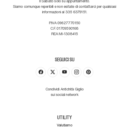
Il Sabato solo su appuntamento.
Siamo comunque reperibili e non esitate di contattarci per qualsiasi
informazioni al 335 6379151.
P.IVA 09627770150
C.F. 01709590168
REA MI-1308415
SEGUICI SU
Condividi Antichità Giglio
sui social network
UTILITY
Valutiamo