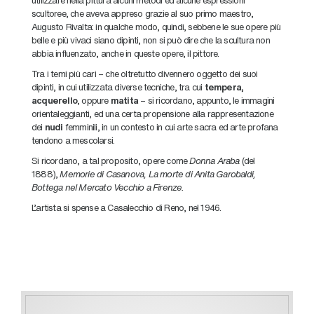
scultoree, che aveva appreso grazie al suo primo maestro,
Augusto Rivalta: in qualche modo, quindi, sebbene le sue opere più
belle e più vivaci siano dipinti, non si può dire che la scultura non
abbia influenzato, anche in queste opere, il pittore.
Tra i temi più cari – che oltretutto divennero oggetto dei suoi
dipinti, in cui utilizzata diverse tecniche, tra cui
tempera,
acquerello
, oppure
matita
– si ricordano, appunto, le immagini
orientaleggianti, ed una certa propensione alla rappresentazione
dei
nudi
femminili, in un contesto in cui arte sacra ed arte profana
tendono a mescolarsi.
Si ricordano, a tal proposito, opere come
Donna Araba
(del
1888),
Memorie di Casanova, La morte di Anita Garobaldi,
Bottega nel Mercato Vecchio a Firenze.
L’artista si spense a Casalecchio di Reno, nel 1946.