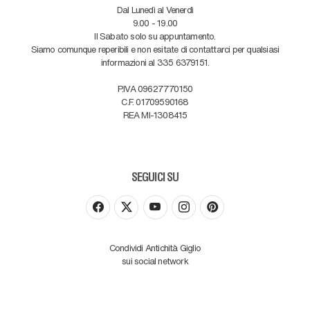
Dal Lunedì al Venerdì
9.00 - 19.00
Il Sabato solo su appuntamento.
Siamo comunque reperibili e non esitate di contattarci per qualsiasi
informazioni al 335 6379151.
P.IVA 09627770150
C.F. 01709590168
REA MI-1308415
SEGUICI SU
Condividi Antichità Giglio
sui social network