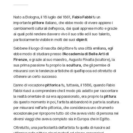
Nato a Bologna, il 18 luglio del 1861,
Fabio Fabbi
fu un
importante
pittore
italiano, che ebbe modo di vivere appieno i
cambiamenti culturali dell’epoca, dai quali apprese molto e grazie
ai quali poté rendere davvero vivo il suo stile ed il suo talento,
particolarmente visibile in molti dei suoi
dipinti
.
Sebbene il luogo di nascita del pittore fu una città emiliana, egli
ebbe modo di studiare presso
l’Accademia di Belle Arti di
Firenze
, e grazie al suo maestro, Augusto Rivalta (scultore), la
sua prima passione fu proprio la
scultura
, che gli permise di
misurarsi con le tendenze artistiche di quell’epoca ed oltretutto di
ottenere un certo successo.
L’anno di vocazione
pittorica
fu, tuttavia, il 1886, quando Fabio
Fabbi riuscì a comprendere che il modo più adatto per raccontare
la realtà orientale di cui era appassionato, era proprio la
pittura
:
da questo momento in poi, l’artista abbandonò in parte la scultura
per misurarsi nell’arte pittorica, che considerava uno strumento
eccezionale per riproporre tutto ciò che aveva visto di persona nei
diversi viaggi che aveva compiuto sia in Europa che in Egitto.
Oltretutto, una particolarità dell’artista fu quella di riuscire ad
utilizzare nella pittura alcuni metodi ed alcune espressioni