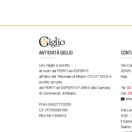
ANTICHITÀ GIGLIO
CONT
Lino Giglio è iscritto
Via Ca
al ruolo dei PERITI ed ESPERTI
20129
all'Albo del Tribunale di Milano CTU n° 12101 e
Italy
iscritto al ruolo
dei PERITI ed ESPERTI n° 2683 alla Camera
Tel.
02
di Commercio di Milano.
Cel.
33
info
P.IVA 09627770150
C.F. 01709590168
Dal Lun
REA MI-1308415
9.00 - 
Il Sab
Siamo c