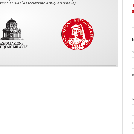
esi e all’AAI (Associazione Antiquari d’Italia).
T
a
I
N
E
T
C