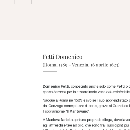
Fetti Domenico
(Roma, 1589 – Venezia, 16 aprile 1623)
Domenico Fetti
, conosciuto anche solo come
Fetti
o c
epoca
b
arocca
per la straordinaria vena
naturalista
delle
Nacque a Roma nel 1589 e svolse il suo apprendistato p
dai Gonzaga come pittore di corte, grazie al Granduca F
il soprannome “
Il Mantovano
”.
A Mantova l’artista aprì una propria bottega, dove lavor
agli affreschi e tele ad olio, che sono fra i suoi dipinti
più