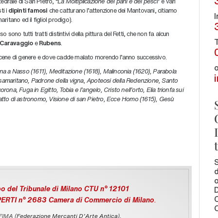
tedrale di San Pietro, “
La Moltiplicazione dei pani e dei pesci
” e vari
i i
dipinti famosi
che catturano l’attenzione dei Mantovani, citiamo
I
aritano ed il figliol prodigo).
o sono tutti tratti distintivi della pittura del Fetti, che non fa alcun
T
Caravaggio
e
Rubens
.
e scene di genere e dove cadde malato morendo l’anno successivo.
o
na a Nasso (1611), Meditazione (1618), Malinconia (1620), Parabola
n samaritano, Padrone della vigna, Apoteosi della Redenzione, Santo
na, Fuga in Egitto, Tobia e l’angelo, Cristo nell’orto, Elia trionfa sui
itratto di astronomo, Visione di san Pietro, Ecce Homo (1615), Gesù
S
d
o
o del Tribunale di Milano CTU n° 12101
C
PERTI n° 2683 Camera di Commercio di Milano
.
O
 FIMA (
Federazione Mercanti D'Arte Antica
),