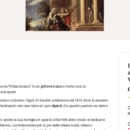
ome “Il Mantovano”, fu un
pittore
italiano molto noto in
 sue opere.
resso Lodovico Cigoli. Si trasferì a Mantova nel 1614 dove fu assunto
erdinando che rese famosi i suoi
dipinti.
Da questo periodo ne derivò
C
ò anche la sua famiglia. In questa città Fetti ebbe modo di dedicarsi
C
 famosi, commissionate per lo più dalle chiese locali, citiamo