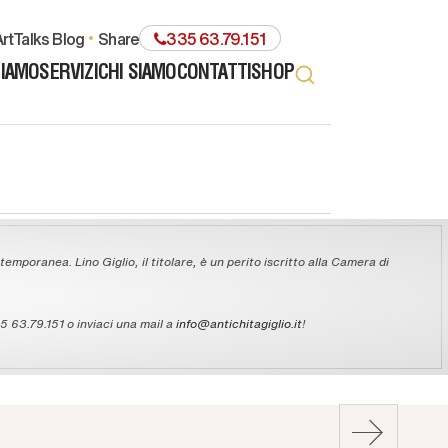
rtTalks Blog
share
335 63.79.151
TIAMO
SERVIZI
CHI SIAMO
CONTATTI
SHOP
temporanea. Lino Giglio, il titolare, è un perito iscritto alla Camera di
 63.79.151 o inviaci una mail a
info@antichitagiglio.it
!