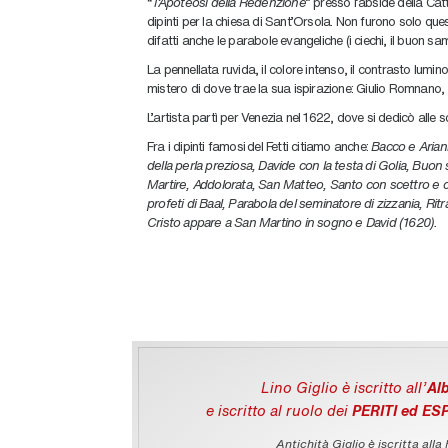
“
l’Apoteosi della Redenzione
” presso l’abside della Cat
dipinti per la chiesa di Sant’Orsola. Non furono solo quest
difatti anche le parabole evangeliche (i ciechi, il buon sam
La pennellata ruvida, il colore intenso, il contrasto luminos
mistero di dove trae la sua ispirazione: Giulio Romnano,
L’artista partì per Venezia nel 1622, dove si dedicò all
Fra i dipinti famosi
del Fetti citiamo anche:
Bacco e Arian
della perla preziosa, Davide con la testa di Golia, Buo
Martire, Addolorata, San Matteo, Santo con scettro e coro
profeti di Baal, Parabola del seminatore di zizzania, R
Cristo appare a San Martino in sogno e David (1620).
Lino Giglio è iscritto all'
Alb
e iscritto al ruolo dei
PERITI ed ES
Antichità Giglio è iscritta alla