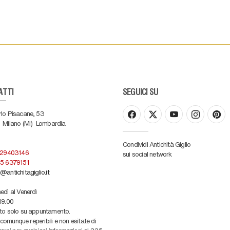
ATTI
SEGUICI SU
rlo Pisacane, 53
Milano (MI)
Lombardia
Condividi Antichità Giglio
 29403146
sui social network
5 6379151
@antichitagiglio.it
edì al Venerdì
19.00
ato solo su appuntamento.
omunque reperibili e non esitate di