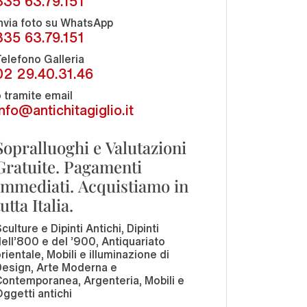
335 63.79.151
nvia foto su WhatsApp
335 63.79.151
elefono Galleria
02 29.40.31.46
 tramite email
info@antichitagiglio.it
Sopralluoghi e Valutazioni
Gratuite. Pagamenti
Immediati. Acquistiamo in
tutta Italia.
culture e Dipinti Antichi, Dipinti
ell'800 e del '900, Antiquariato
rientale, Mobili e illuminazione di
Design, Arte Moderna e
ontemporanea, Argenteria, Mobili e
ggetti antichi