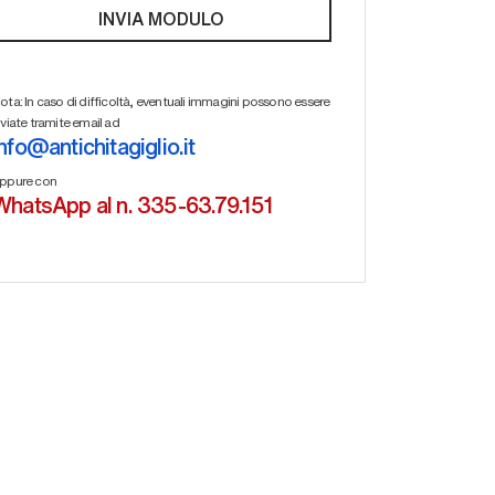
ota: In caso di difficoltà, eventuali immagini possono essere
nviate tramite email ad
info@antichitagiglio.it
ppure con
WhatsApp al n. 335-63.79.151