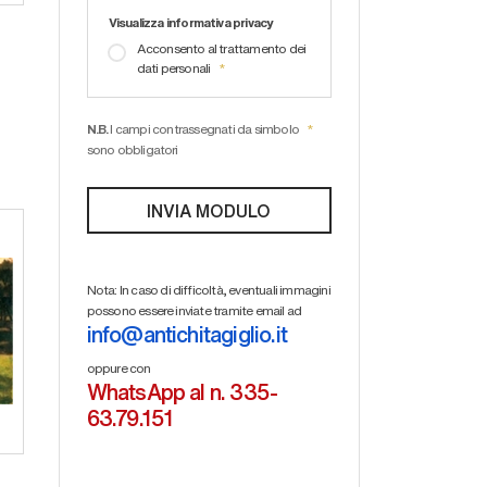
Visualizza informativa privacy
Acconsento al trattamento dei
dati personali
N.B.
I campi contrassegnati da simbolo
sono obbligatori
Nota: In caso di difficoltà, eventuali immagini
possono essere inviate tramite email ad
info@antichitagiglio.it
oppure con
WhatsApp al n. 335-
63.79.151