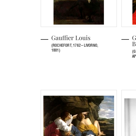
Gauffier Louis
G
B
(ROCHEFORT, 1762 – LIVORNO,
1801)
(G
AP