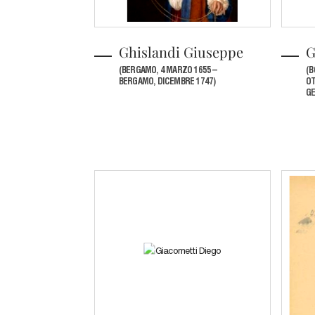
Ghislandi Giuseppe
G
(BERGAMO, 4 MARZO 1655 –
(B
BERGAMO, DICEMBRE 1747)
OT
GE