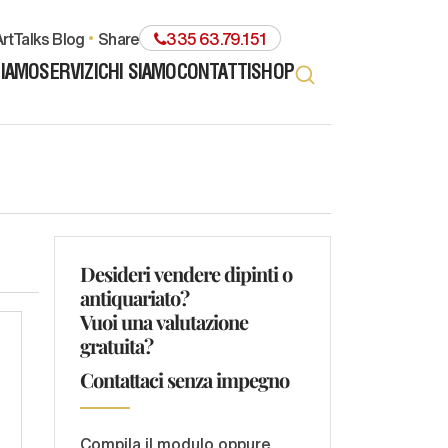
rtTalks Blog
share
335 63.79.151
TIAMO
SERVIZI
CHI SIAMO
CONTATTI
SHOP
Desideri vendere dipinti o
antiquariato?
Vuoi una valutazione
gratuita?
Contattaci senza impegno
Compila il modulo oppure