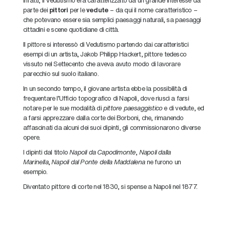
parte dei
pittori
per le
vedute
– da qui il nome caratteristico –
che potevano essere sia semplici paesaggi naturali, sa paesaggi
cittadini e scene quotidiane di città.
Il pittore si interessò di Vedutismo partendo dai caratteristici
esempi di un artista, Jakob Philipp Hackert, pittore tedesco
vissuto nel Settecento che aveva avuto modo di lavorare
parecchio sul suolo italiano.
In un secondo tempo, il giovane artista ebbe la possibilità di
frequentare l’Ufficio topografico di Napoli, dove riuscì a farsi
notare per le sue modalità di
pittore paesaggistico
e di vedute, ed
a farsi apprezzare dalla corte dei Borboni, che, rimanendo
affascinati da alcuni dei suoi dipinti, gli commissionarono diverse
opere.
I dipinti dal titolo
Napoli da Capodimonte
,
Napoli dalla
Marinella
,
Napoli dal Ponte della Maddalena
ne furono un
esempio.
Diventato pittore di corte nel 1830, si spense a Napoli nel 1877.