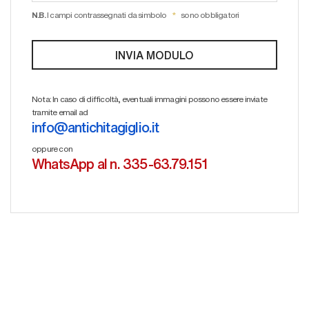
N.B.
I campi contrassegnati da simbolo
sono obbligatori
Nota: In caso di difficoltà, eventuali immagini possono essere inviate
tramite email ad
info@antichitagiglio.it
oppure con
WhatsApp al n. 335-63.79.151