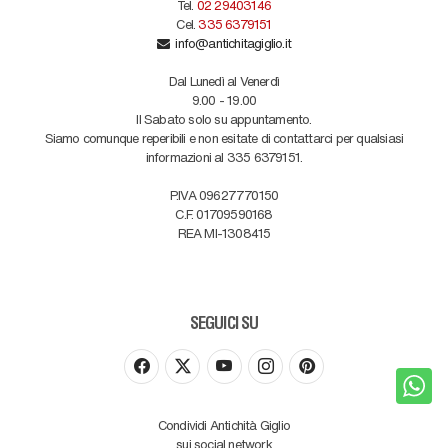
Tel.
02 29403146
Cel.
335 6379151
info@antichitagiglio.it
Dal Lunedì al Venerdì
9.00 - 19.00
Il Sabato solo su appuntamento.
Siamo comunque reperibili e non esitate di contattarci per qualsiasi
informazioni al 335 6379151.
P.IVA 09627770150
C.F. 01709590168
REA MI-1308415
SEGUICI SU
Condividi Antichità Giglio
sui social network