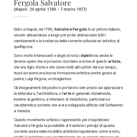
Fergola Salvatore
(Napoli, 24 aprile 1799 – 7 marzo 1877)
Nato a Napoli, nel 1799,
Salvatore Fergola
fu un pittore italiano,
vissuto abbastanza a lungo per poter abbracciare tutti i
cambiamenti e la sostanza della corrente culturale ed artistica di
quell’epoca.
Sono molto interessanti e degni di nota i
dipinti
ma anche le
diverse opere che si possono ricordare a nome di questo
artista
,
che era figlio d’arte e che come molti altri pittori del suo tempo,
riuscì ad avere una buona formazione artistica anche grazie al
padre, Luigi Fergola, un intagliatore.
Gli insegnamenti del padre lo portarono ben presto ad apprezzare
la letteratura, l’architettura, e l’
arte
in generale: inizialmente,
insieme al genitore, si interessò di
Vedutismo,
particolare e
caratteristica corrente che si era sviluppata all’inizio del Settecento
a Venezia.
Questo movimento artistico rappresentò per il napoletano
Salvatore Fergola la possibilità di trasferire i princìpi di questa
corrente anche nelle modalità artistiche napoletane: come è noto,
infatti, il Vedutismo era caratterizzato da un grande interesse da