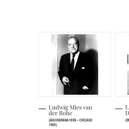
Ludwig Mies van
L
der Rohe
D
(AQUISGRANA 1886 – CHICAGO
(M
1969)