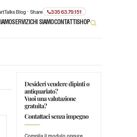
rtTalks Blog
share
335 63.79.151
TIAMO
SERVIZI
CHI SIAMO
CONTATTI
SHOP
Desideri vendere dipinti o
antiquariato?
Vuoi una valutazione
gratuita?
Contattaci senza impegno
Compila il modulo oppure