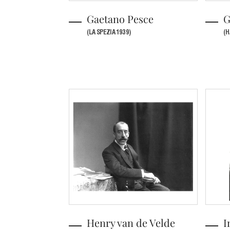
Gaetano Pesce
G
(LA SPEZIA 1939)
(H
Henry van de Velde
I