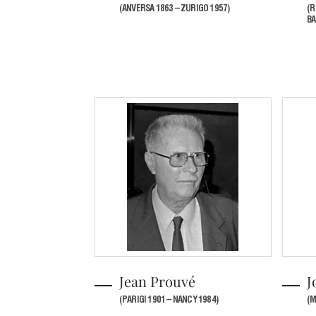
(ANVERSA 1863 – ZURIGO 1957)
(R
BA
Jean Prouvé
J
(PARIGI 1901 – NANCY 1984)
(M