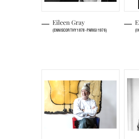
Eileen Gray
E
(ENNISCORTHY 1878 -PARIGI 1976)
(I