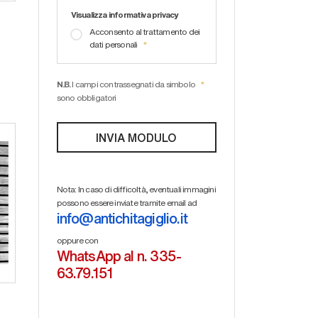
Visualizza informativa privacy
Acconsento al trattamento dei
dati personali
N.B.
I campi contrassegnati da simbolo
sono obbligatori
Nota: In caso di difficoltà, eventuali immagini
possono essere inviate tramite email ad
info@antichitagiglio.it
oppure con
WhatsApp al n. 335-
63.79.151