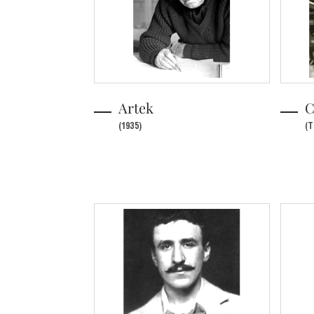
Artek
C
(1935)
(T