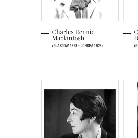
Charles Rennie
C
Mackintosh
D
(GLASGOW 1868 – LONDRA 1928)
(G