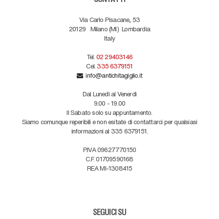
CONTATTI
Via Carlo Pisacane, 53
20129
Milano (MI)
Lombardia
Italy
Tel.
02 29403146
Cel.
335 6379151
info@antichitagiglio.it
Dal Lunedì al Venerdì
9.00 - 19.00
Il Sabato solo su appuntamento.
Siamo comunque reperibili e non esitate di contattarci per qualsiasi
informazioni al 335 6379151.
P.IVA 09627770150
C.F. 01709590168
REA MI-1308415
SEGUICI SU