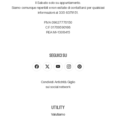
Il Sabato solo su appuntamento.
Siamo comunque reperibili e non esitate di contattarci per qualsiasi
informazioni al 335 6379151.
P.IVA 09627770150
C.F. 01709590168
REA MI-1308415
SEGUICI SU
Condividi Antichità Giglio
sui social network
UTILITY
Valutiamo