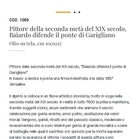
COD. 1069
Pittore della seconda metà del XIX secolo,
Baiardo difende il ponte di Garigliano
Olio su tela, cm 100x117
Pittore della seconda metà del XIX secolo, "Baiardo difende il ponte di
Garigliano"
In basso a destra è posta una firma indecifrata e la data
1887
Versailles
Il dipinto si colloca in un filone artistico storicista, molto in voga nella
seconda metà del XIX secolo. In realtà in tutto l'800 la pittura manifesta,
tramite soggetti storici, alcuni sentimenti che animano il secolo:
celebrazione per gesta eroiche, amor patrio, esaltazione dei valori
morali. Vengono, quindi, ritratti eroi del passato classico, medievale o
rinascimentale che si sono distinti per gesta di grande moralità o scene
di battaglia nelle quali il sacrificio e lo sprezzo per la morte superano
persino la speranza di vittoria. I soggetti di questa pittura sono