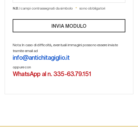
N.B.
I campi contrassegnati da simbolo
sono obbligatori
Nota: In caso di difficoltà, eventuali immagini possono essere inviate
tramite email ad
info@antichitagiglio.it
oppure con
WhatsApp al n. 335-63.79.151