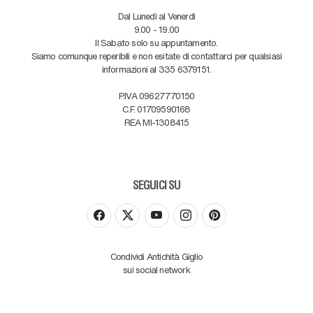
Dal Lunedì al Venerdì
9.00 - 19.00
Il Sabato solo su appuntamento.
Siamo comunque reperibili e non esitate di contattarci per qualsiasi
informazioni al 335 6379151.
P.IVA 09627770150
C.F. 01709590168
REA MI-1308415
SEGUICI SU
Condividi Antichità Giglio
sui social network