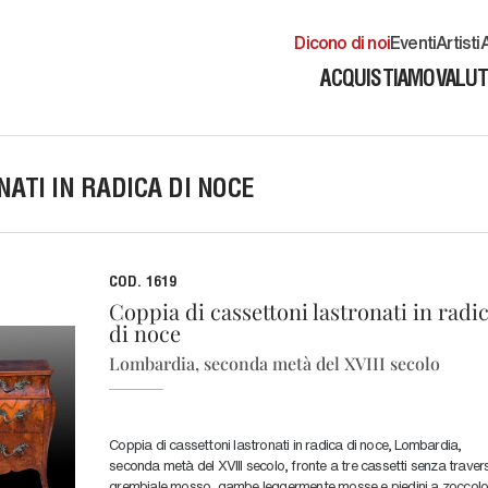
Dicono di noi
Eventi
Artisti
A
ACQUISTIAMO
VALU
ATI IN RADICA DI NOCE
COD. 1619
Coppia di cassettoni lastronati in radi
di noce
Lombardia, seconda metà del XVIII secolo
Coppia di cassettoni lastronati in radica di noce, Lombardia,
seconda metà del XVIII secolo, fronte a tre cassetti senza traver
grembiale mosso, gambe leggermente mosse e piedini a zoccol