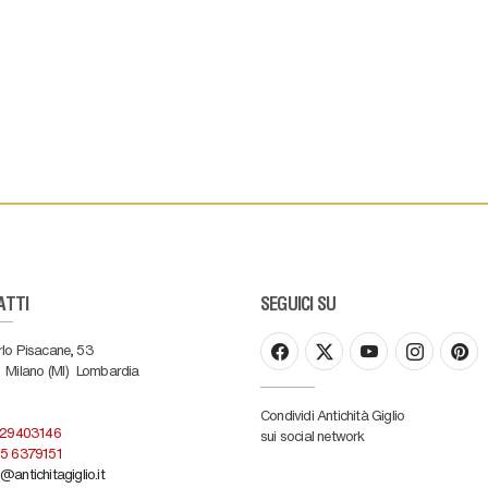
ATTI
SEGUICI SU
rlo Pisacane, 53
Milano (MI)
Lombardia
Condividi Antichità Giglio
 29403146
sui social network
5 6379151
@antichitagiglio.it