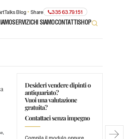
rtTalks Blog
share
335 63.79.151
TIAMO
SERVIZI
CHI SIAMO
CONTATTI
SHOP
Desideri vendere dipinti o
ca
antiquariato?
Vuoi una valutazione
gratuita?
Contattaci senza impegno
se,
Compila il modulo oppure
o