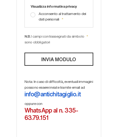
Visualizza informativa privacy
Acconsento al trattamento dei
dati personali
N.B.
I campi contrassegnati da simbolo
sono obbligatori
Nota: In caso di difficoltà, eventuali immagini
possono essere inviate tramite email ad
info@antichitagiglio.it
oppure con
WhatsApp al n. 335-
63.79.151