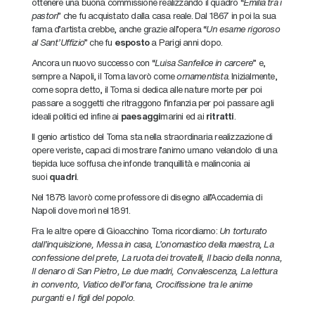
ottenere una buona commissione realizzando il quadro “
Emilia tra i
pastori
” che fu acquistato dalla casa reale. Dal 1867 in poi la sua
fama d’artista crebbe, anche grazie all’opera “
Un esame rigoroso
al Sant’Uffizio
” che fu
esposto
a Parigi anni dopo.
Ancora un nuovo successo con “
Luisa Sanfelice in carcere
” e,
sempre a Napoli, il Toma lavorò come
ornamentista
. Inizialmente,
come sopra detto, il Toma si dedica alle nature morte per poi
passare a soggetti che ritraggono l’infanzia per poi passare agli
ideali politici ed infine ai
paesaggi
marini ed ai
ritratti
.
Il genio artistico del Toma sta nella straordinaria realizzazione di
opere veriste, capaci di mostrare l’animo umano velandolo di una
tiepida luce soffusa che infonde tranquillità e malinconia ai
suoi
quadri
.
Nel 1878 lavorò come professore di disegno all’Accademia di
Napoli dove morì nel 1891.
Fra le altre opere di Gioacchino Toma ricordiamo:
Un torturato
dall’inquisizione, Messa in casa, L’onomastico della maestra, La
confessione del prete, La ruota dei trovatelli, Il bacio della nonna,
Il denaro di San Pietro, Le due madri, Convalescenza, La lettura
in convento, Viatico dell’orfana, Crocifissione tra le anime
purganti
e
I figli del popolo
.