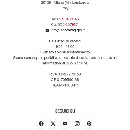
20129
Milano (MI)
Lombardia
Italy
Tel.
02 29403146
Cel.
335 6379151
info@antichitagiglio.it
Dal Lunedì al Venerdì
9.00 - 19.00
Il Sabato solo su appuntamento.
Siamo comunque reperibili e non esitate di contattarci per qualsiasi
informazioni al 335 6379151.
P.IVA 09627770150
C.F. 01709590168
REA MI-1308415
SEGUICI SU