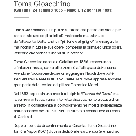
Toma Gioacchino
(Galatina, 24 gennaio 1836 – Napoli, 12 gennaio 1891)
Toma Gioacchino
fu un
pittore
italiano che passò alla storia per
esser stato uno degli artisti più malinconici ma talentuosi
dell’ottocento. Detto anche il “
pittore del grigio
” fa emergere la
malinconia in tutte le sue opere, compresa la prima ed unica opera
letteraria che scrisse “Ricordi di un orfano”.
Toma Gioacchino nacque a Galatina nel 1836 trascorrendo
un’infanzia mesta, senza attenzioni né affetti quasi dickensiana.
Avendone l’occasione decise di raggiungere Napoli dove poté
frequentare il
Reale Istituto di Belle Arti
dove apprese apprese
gran parte della tecnica dal pittore Domenico Morelli.
Nel 1853 espose in una
mostra
il dipinto “
Erminia del Tasso
” ma
la carriera artistica venne interrotta drasticamente a causa di un
arresto, in conseguenza al coinvolgimento nei moti di indipendenza
anti-borbonica per cui, nel 1860, si ritrovò a combattere al fianco
di Garibaldi.
Dopo un periodo di confinamento a Caserta, Toma Gioacchino
tornò a Napoli (1861) dove si dedicò alle
nature morte
e riuscì ad