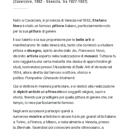
(Cavarzere, 1862 - Venezia, tra 1927-1937)
Nato a Cavarzere, in provincia di Venezia nel 1862,
Stefano
Novo
è stato un famoso
pittore
italiano, particolarmente noto
per la sua
pittura
di genere.
Il suo talento e la sua propensione per le
belle arti
si
manifestarono fin dalla tenera età, tanto che cominciò a studiare
pittura e
disegno
, spinto anche dallo zio,
Francesco Novo
,
discreto
artista
esperto nella realizzazione di
mosaici
. Tuttavia fu
solo raggiunta una certa maturità che decise di approfondire gli
studi, iscrivendosi presso l’
Accademia di Belle Arti di Venezia
nel
1894, allora diretta dal famoso scrittore, storico e
politico
Pompelmo Gherardo Molmenti
.
Qui si distinse in maniera particolare, e si dedicò alla realizzazione
di
dipinti
antichi
ed
affreschi
con soggetti religiosi, sacri e
storici, finendo per prediligere poi quella pittura di genere che, nel
tempo, lo rese particolarmente famoso.
Negli anni successivi partecipò quindi a
numerose
mostre
artistiche in alcune tra le più grandi città italiane:
a Torino, a Firenze, a Milano, e naturalmente a Venezia, presso
la
Biennale
, facendosi poi conoscere anche oltreoceano, a