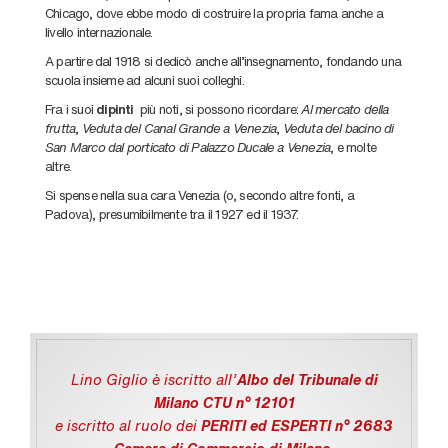
Chicago, dove ebbe modo di costruire la propria fama anche a
livello internazionale.
A partire dal 1918 si dedicò anche all’insegnamento, fondando una
scuola insieme ad alcuni suoi colleghi.
Fra i suoi
dipinti
più noti, si possono ricordare:
Al mercato della
frutta
,
Veduta del Canal Grande a Venezia
,
Veduta del bacino di
San Marco dal porticato di Palazzo Ducale a Venezia
, e molte
altre.
Si spense nella sua cara Venezia (o, secondo altre fonti, a
Padova), presumibilmente tra il 1927 ed il 1937.
Lino Giglio è iscritto all'
Albo del Tribunale di
Milano CTU n° 12101
e iscritto al ruolo dei
PERITI ed ESPERTI n° 2683