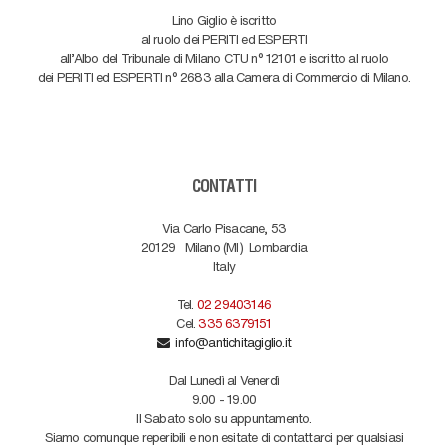
Lino Giglio è iscritto
al ruolo dei PERITI ed ESPERTI
all'Albo del Tribunale di Milano CTU n° 12101 e iscritto al ruolo
dei PERITI ed ESPERTI n° 2683 alla Camera di Commercio di Milano.
CONTATTI
Via Carlo Pisacane, 53
20129
Milano (MI)
Lombardia
Italy
Tel.
02 29403146
Cel.
335 6379151
info@antichitagiglio.it
Dal Lunedì al Venerdì
9.00 - 19.00
Il Sabato solo su appuntamento.
Siamo comunque reperibili e non esitate di contattarci per qualsiasi