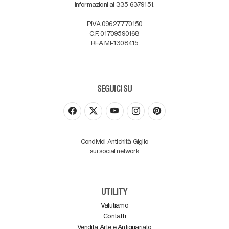
informazioni al 335 6379151.
P.IVA 09627770150
C.F. 01709590168
REA MI-1308415
SEGUICI SU
Condividi Antichità Giglio
sui social network
UTILITY
Valutiamo
Contatti
Vendita Arte e Antiquariato