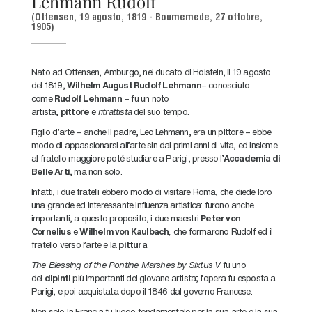
Lehmann Rudolf
(Ottensen, 19 agosto, 1819 - Boumemede, 27 ottobre,
1905)
Nato ad Ottensen, Amburgo, nel ducato di Holstein, il 19 agosto
del 1819,
Wilhelm August Rudolf Lehmann
– conosciuto
come
Rudolf Lehmann
– fu un noto
artista,
pittore
e
ritrattista
del suo tempo.
Figlio d’arte – anche il padre, Leo Lehmann, era un pittore – ebbe
modo di appassionarsi all’arte sin dai primi anni di vita, ed insieme
al fratello maggiore poté studiare a Parigi, presso l’
Accademia di
Belle Arti
, ma non solo.
Infatti, i due fratelli ebbero modo di visitare Roma, che diede loro
una grande ed interessante influenza artistica: furono anche
importanti, a questo proposito, i due maestri
Peter von
Cornelius
e
Wilhelm von Kaulbach
,
che formarono Rudolf ed il
fratello verso l’arte e la
pittura
.
The Blessing of the Pontine Marshes by Sixtus V
fu uno
dei
dipinti
più importanti del giovane artista; l’opera fu esposta a
Parigi, e poi acquistata dopo il 1846 dal governo Francese.
Non solo la Francia fu luogo fondamentale per la sua arte e la sua