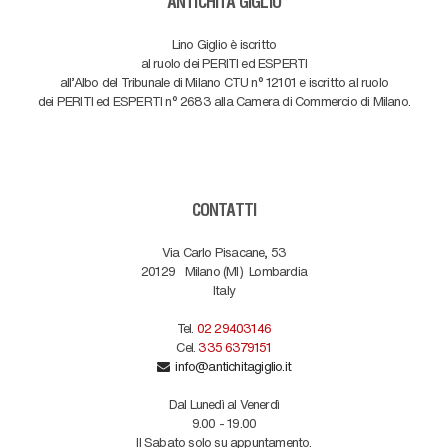
ANTICHITÀ GIGLIO
Lino Giglio è iscritto
al ruolo dei PERITI ed ESPERTI
all'Albo del Tribunale di Milano CTU n° 12101 e iscritto al ruolo
dei PERITI ed ESPERTI n° 2683 alla Camera di Commercio di Milano.
CONTATTI
Via Carlo Pisacane, 53
20129
Milano (MI)
Lombardia
Italy
Tel.
02 29403146
Cel.
335 6379151
info@antichitagiglio.it
Dal Lunedì al Venerdì
9.00 - 19.00
Il Sabato solo su appuntamento.