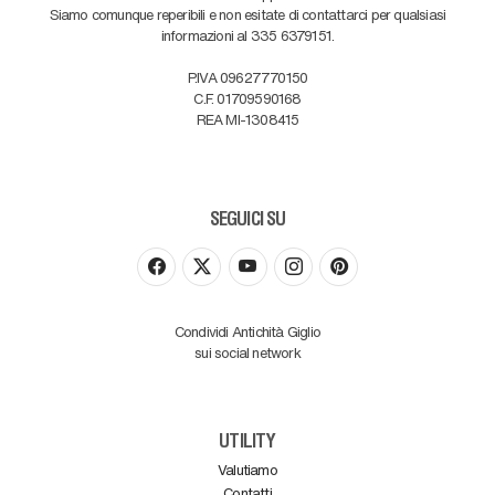
Siamo comunque reperibili e non esitate di contattarci per qualsiasi
informazioni al 335 6379151.
P.IVA 09627770150
C.F. 01709590168
REA MI-1308415
SEGUICI SU
Condividi Antichità Giglio
sui social network
UTILITY
Valutiamo
Contatti