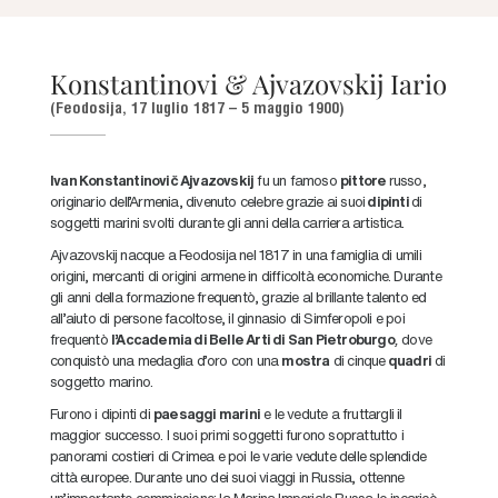
Konstantinovi & Ajvazovskij Iario
(Feodosija, 17 luglio 1817 – 5 maggio 1900)
Ivan Konstantinovič Ajvazovskij
fu un famoso
pittore
russo,
originario dell’Armenia, divenuto celebre grazie ai suoi
dipinti
di
soggetti marini svolti durante gli anni della carriera artistica.
Ajvazovskij nacque a Feodosija nel 1817 in una famiglia di umili
origini, mercanti di origini armene in difficoltà economiche. Durante
gli anni della formazione frequentò, grazie al brillante talento ed
all’aiuto di persone facoltose, il ginnasio di Simferopoli e poi
frequentò
l’Accademia di Belle Arti di San Pietroburgo
,
dove
conquistò una medaglia d’oro con una
mostra
di cinque
quadri
di
soggetto marino.
Furono i dipinti di
paesaggi marini
e le vedute a fruttargli il
maggior successo. I suoi primi soggetti furono soprattutto i
panorami costieri di Crimea e poi le varie vedute delle splendide
città europee. Durante uno dei suoi viaggi in Russia, ottenne
un’importante commissione: la Marina Imperiale Russa lo incaricò