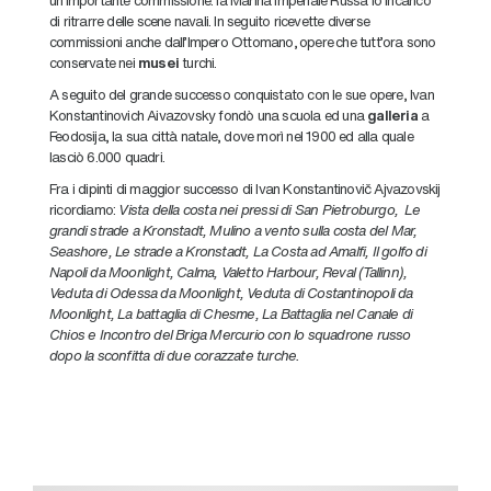
di ritrarre delle scene navali. In seguito ricevette diverse
commissioni anche dall’Impero Ottomano,
opere
che tutt’ora sono
conservate nei
musei
turchi.
A seguito del grande successo conquistato con le sue opere, Ivan
Konstantinovich Aivazovsky fondò una scuola ed una
galleria
a
Feodosija, la sua città natale, dove morì nel 1900 ed alla quale
lasciò 6.000 quadri.
Fra i dipinti di maggior successo di Ivan Konstantinovič Ajvazovskij
ricordiamo:
Vista della costa nei pressi di San Pietroburgo, Le
grandi strade a Kronstadt, Mulino a vento sulla costa del Mar,
Seashore, Le strade a Kronstadt, La Costa ad Amalfi, Il golfo di
Napoli da Moonlight, Calma, Valetto Harbour, Reval (Tallinn),
Veduta di Odessa da Moonlight, Veduta di Costantinopoli da
Moonlight, La battaglia di Chesme, La Battaglia nel Canale di
Chios e Incontro del Briga Mercurio con lo squadrone russo
dopo la sconfitta di due corazzate turche.