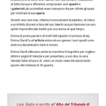
di tutta Europa e d’America compravano suoi
quadri
e
i
galleristi
più accreditati erano sempre in fila per offrirle gli spazi
per mostrare le sue
opere
.
Diventò una vera star, ottenne riconoscimenti di pubblico, di critica
e un infinità di premi e fece del suo talento una professione con uno
spirito imprenditoriale inedito per una donna di quel tempo.
Donna di poche parole e di molti fatti (questo si scriveva di lei),
Emma Ciardi fu un’
artista
unica nel suo genere. I suoi quadri sono
stati ora disseminati in tutto il mondo.
Emma Ciardi utilizzava anche la macchina fotografica per cogliere
attimi e angoli di Venezia e per presentare, a suo dire, la vera
Venezia fatta di luce e di colori, un modo reale che lascia tanto
spazio alla fantasia di chi guarda.
Lino Giglio è iscritto all'
Albo del Tribunale di