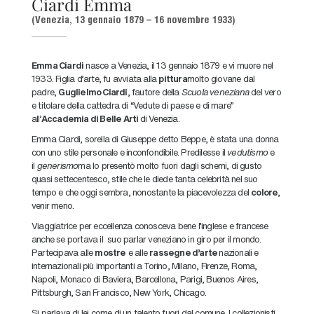
Ciardi Emma
(Venezia, 13 gennaio 1879 – 16 novembre 1933)
Emma Ciardi
nasce a Venezia, il 13 gennaio 1879 e vi muore nel
1933. Figlia d’arte, fu avviata alla
pittura
molto giovane dal
padre,
Guglielmo Ciardi
, fautore della
Scuola veneziana
del vero
e titolare della cattedra di “Vedute di paese e di mare”
all’
Accademia di Belle Arti
di Venezia.
Emma Ciardi, sorella di Giuseppe detto Beppe, è stata una donna
con uno stile personale e inconfondibile. Predilesse il
vedutismo
e
il
generismo
ma lo presentò molto fuori dagli schemi, di gusto
quasi settecentesco, stile che le diede tanta celebrità nel suo
tempo e che oggi sembra, nonostante la piacevolezza del
colore
,
venir meno.
Viaggiatrice per eccellenza conosceva bene l’inglese e francese
anche se portava il suo parlar veneziano in giro per il mondo.
Partecipava alle
mostre
e alle
rassegne d’arte
nazionali e
internazionali più importanti a Torino, Milano, Firenze, Roma,
Napoli, Monaco di Baviera, Barcellona, Parigi, Buenos Aires,
Pittsburgh, San Francisco, New York, Chicago.
Si parlava di lei come di un talento fuori dal comune. I collezionisti