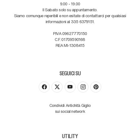
9.00 - 19.00
Il Sabato solo su appuntamento.
Siamo comunque reperibili e non esitate di contattarci per qualsiasi
informazioni al 335 6379151.
P.IVA 09627770150
C.F. 01709590168
REA MI-1308415
SEGUICI SU
Condividi Antichità Giglio
sui social network
UTILITY