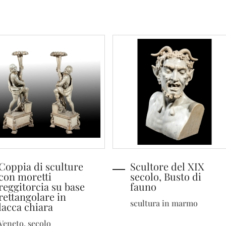
Coppia di sculture
Scultore del XIX
con moretti
secolo, Busto di
reggitorcia su base
fauno
rettangolare in
scultura in marmo
lacca chiara
Veneto, secolo