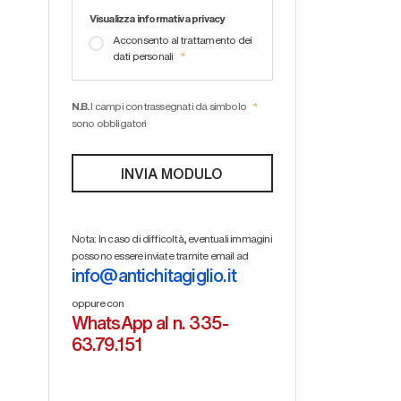
Visualizza informativa privacy
Acconsento al trattamento dei
dati personali
N.B.
I campi contrassegnati da simbolo
sono obbligatori
Nota: In caso di difficoltà, eventuali immagini
possono essere inviate tramite email ad
info@antichitagiglio.it
oppure con
WhatsApp al n. 335-
63.79.151