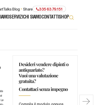
rtTalks Blog
share
335 63.79.151
TIAMO
SERVIZI
CHI SIAMO
CONTATTI
SHOP
Desideri vendere dipinti o
o
antiquariato?
Vuoi una valutazione
gratuita?
Contattaci senza impegno
ate
ui
 Le
Compila il modulo oppure
ato