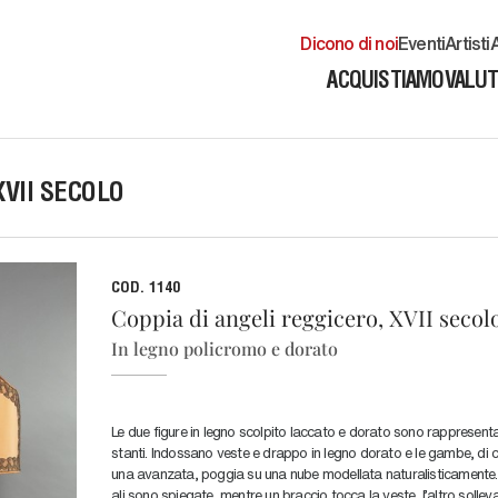
Dicono di noi
Eventi
Artisti
A
ACQUISTIAMO
VALU
XVII SECOLO
COD. 1140
Coppia di angeli reggicero, XVII secol
In legno policromo e dorato
Le due figure in legno scolpito laccato e dorato sono rappresent
stanti. Indossano veste e drappo in legno dorato e le gambe, di c
una avanzata, poggia su una nube modellata naturalisticamente.
ali sono spiegate, mentre un braccio tocca la veste, l'altro sollev