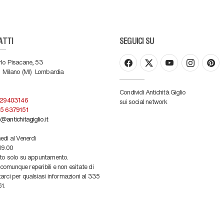
ATTI
SEGUICI SU
rlo Pisacane, 53
Milano (MI)
Lombardia
Condividi Antichità Giglio
 29403146
sui social network
5 6379151
@antichitagiglio.it
edì al Venerdì
19.00
ato solo su appuntamento.
omunque reperibili e non esitate di
arci per qualsiasi informazioni al 335
1.