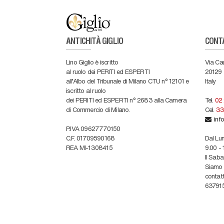
ANTICHITÀ GIGLIO
CONT
Lino Giglio è iscritto
Via Ca
al ruolo dei PERITI ed ESPERTI
20129
all'Albo del Tribunale di Milano CTU n° 12101 e
Italy
iscritto al ruolo
dei PERITI ed ESPERTI n° 2683 alla Camera
Tel.
02
di Commercio di Milano.
Cel.
33
info
P.IVA 09627770150
C.F. 01709590168
Dal Lun
REA MI-1308415
9.00 - 
Il Sab
Siamo c
contatt
637915