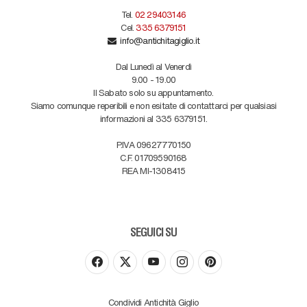
Tel.
02 29403146
Cel.
335 6379151
info@antichitagiglio.it
Dal Lunedì al Venerdì
9.00 - 19.00
Il Sabato solo su appuntamento.
Siamo comunque reperibili e non esitate di contattarci per qualsiasi
informazioni al 335 6379151.
P.IVA 09627770150
C.F. 01709590168
REA MI-1308415
SEGUICI SU
Condividi Antichità Giglio