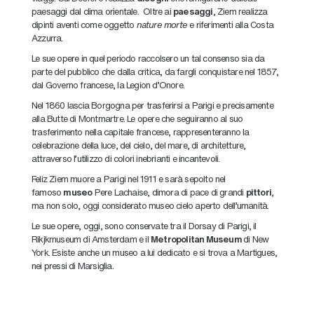
paesaggi dal clima orientale. Oltre ai
paesaggi
, Ziem realizza
dipinti aventi come oggetto
nature morte
e riferimenti alla Costa
Azzurra.
Le sue opere in quel periodo raccolsero un tal consenso sia da
parte del pubblico che dalla critica, da fargli conquistare nel 1857,
dal Governo francese, la Legion d’Onore.
Nel 1860 lascia Borgogna per trasferirsi a Parigi e precisamente
alla Butte di Montmartre. Le opere che seguiranno al suo
trasferimento nella capitale francese, rappresenteranno la
celebrazione della luce, del cielo, del mare, di architetture,
attraverso l’utilizzo di colori inebrianti e incantevoli.
Feliz Ziem muore a Parigi nel 1911 e sarà sepolto nel
famoso
museo
Pere Lachaise, dimora di pace di grandi
pittori
,
ma non solo, oggi considerato museo cielo aperto dell’umanità.
Le sue opere, oggi, sono conservate tra il Dorsay di Parigi, il
Rikjkmuseum di Amsterdam e il
Metropolitan Museum
di New
York. Esiste anche un museo a lui dedicato e si trova a Martigues,
nei pressi di Marsiglia.