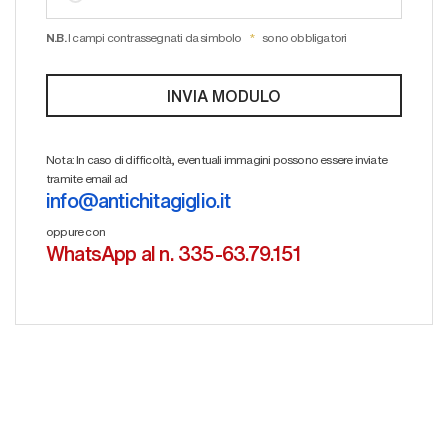
N.B.
I campi contrassegnati da simbolo
sono obbligatori
Nota: In caso di difficoltà, eventuali immagini possono essere inviate
tramite email ad
info@antichitagiglio.it
oppure con
WhatsApp al n. 335-63.79.151