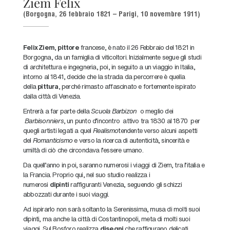
Ziem Felix
(Borgogna, 26 febbraio 1821 – Parigi, 10 novembre 1911)
Felix Ziem
,
pittore
francese, è nato il 26 Febbraio del 1821 in
Borgogna, da un famiglia di viticoltori. Inizialmente segue gli studi
di architettura e ingegneria, poi, in seguito a un viaggio in Italia,
intorno al 1841, decide che la strada da percorrere è quella
della
pittura
, perché rimasto affascinato e fortemente ispirato
dalla città di Venezia.
Entrerà a far parte della
Scuola Barbizon
o meglio dei
Barbisonniers
, un punto d’incontro attivo tra 1830 al 1870 per
quegli artisti legati a quel
Realismo
tendente verso alcuni aspetti
del
Romanticismo
e verso la ricerca di autenticità, sincerità e
umiltà di ciò che circondava l’essere umano.
Da quell’anno in poi, saranno numerosi i viaggi di Ziem, tra l’italia e
la Francia. Proprio qui, nel suo studio realizza i
numerosi
dipinti
raffiguranti Venezia, seguendo gli schizzi
abbozzati durante i suoi viaggi.
Ad ispirarlo non sarà soltanto la Serenissima, musa di molti suoi
dipinti, ma anche la città di Costantinopoli, meta di molti suoi
viaggi. Sul Bosforo realizza
disegni
che raffigurano delicati