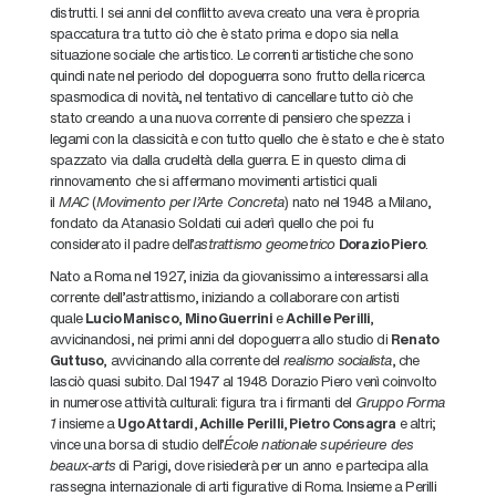
distrutti. I sei anni del conflitto aveva creato una vera è propria
spaccatura tra tutto ciò che è stato prima e dopo sia nella
situazione sociale che artistico. Le correnti artistiche che sono
quindi nate nel periodo del dopoguerra sono frutto della ricerca
spasmodica di novità, nel tentativo di cancellare tutto ciò che
stato creando a una nuova corrente di pensiero che spezza i
legami con la classicità e con tutto quello che è stato e che è stato
spazzato via dalla crudeltà della guerra. E in questo clima di
rinnovamento che si affermano movimenti artistici quali
il
MAC
(
Movimento per l’Arte Concreta
) nato nel 1948 a Milano,
fondato da Atanasio Soldati cui aderì quello che poi fu
considerato il padre dell’
astrattismo geometrico
Dorazio Piero
.
Nato a Roma nel 1927, inizia da giovanissimo a interessarsi alla
corrente dell’astrattismo, iniziando a collaborare con artisti
quale
Lucio Manisco
,
Mino Guerrini
e
Achille Perilli
,
avvicinandosi, nei primi anni del dopoguerra allo studio di
Renato
Guttuso
, avvicinando alla corrente del
realismo socialista
, che
lasciò quasi subito. Dal 1947 al 1948 Dorazio Piero venì coinvolto
in numerose attività culturali: figura tra i firmanti del
Gruppo Forma
1
insieme a
Ugo Attardi
,
Achille Perilli
,
Pietro Consagra
e altri;
vince una borsa di studio dell’
École nationale supérieure des
beaux-arts
di Parigi, dove risiederà per un anno e partecipa alla
rassegna internazionale di arti figurative di Roma. Insieme a Perilli