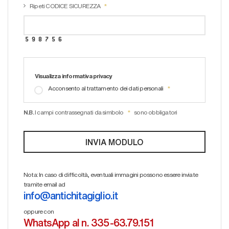
Ripeti CODICE SICUREZZA
Visualizza informativa privacy
Acconsento al trattamento dei dati personali
N.B.
I campi contrassegnati da simbolo
sono obbligatori
Nota: In caso di difficoltà, eventuali immagini possono essere inviate
tramite email ad
info@antichitagiglio.it
oppure con
WhatsApp al n. 335-63.79.151