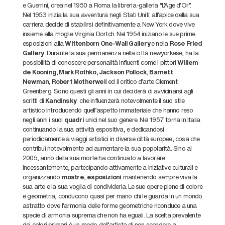
e Guerrini, crea nel 1950 a Roma la libreria-galleria “L’Age d’Or”.
Nel 1953 inizia la sua avventura negli Stati Uniti: all’apice della sua
carriera decide di stabilirsi definitivamente a New York dove vive
insieme alla moglie Virginia Dortch. Nel 1954 iniziano le sue prime
esposizioni alla
Wittenborn One-Wall Gallery
e nella
Rose Fried
Gallery
. Durante la sua permanenza nella città newyorkese, ha la
possibilità di conoscere personalità influenti come i pittori
Willem
de Kooning
,
Mark Rothko, Jackson Pollock
,
Barnett
Newman
,
Robert Motherwel
l ed il critico d’arte Clement
Greenberg. Sono questi gli anni in cui deciderà di avvicinarsi agli
scritti di
Kandinsky
che influenzerà notevolmente il suo stile
artistico introducendo quell’aspetto immateriale che hanno reso
negli anni i suoi
quadri
unici nel suo genere. Nel 1957 torna in Italia
continuando la sua attività espositiva, e dedicandosi
periodicamente a viaggi artistici in diverse città europee, cosa che
contribuì notevolmente ad aumentare la sua popolarità. Sino al
2005, anno della sua morte ha continuato a lavorare
incessantemente, partecipando attivamente a iniziative culturali e
organizzando
mostre
,
esposizioni
mantenendo sempre viva la
sua arte e la sua voglia di condividerla. Le sue opere piene di colore
e geometria, conducono quasi per mano chi le guarda in un mondo
astratto dove l’armonia delle forme geometriche riconduce a una
specie di armonia suprema che non ha eguali. La scelta prevalente
dei colori primari è un modo dell’artista di non scendere a