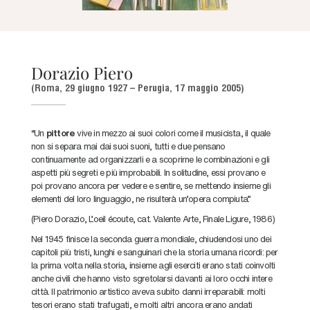
Dorazio Piero
(Roma, 29 giugno 1927 – Perugia, 17 maggio 2005)
“Un
pittore
vive in mezzo ai suoi colori come il musicista, il quale
non si separa mai dai suoi suoni, tutti e due pensano
continuamente ad organizzarli e a scoprirne le combinazioni e gli
aspetti più segreti e più improbabili. In solitudine, essi provano e
poi provano ancora per vedere e sentire, se mettendo insieme gli
elementi del loro linguaggio, ne risulterà un’opera compiuta.”
(Piero Dorazio, L’oeil écoute, cat. Valente Arte, Finale Ligure, 1986)
Nel 1945 finisce la seconda guerra mondiale, chiudendosi uno dei
capitoli più tristi, lunghi e sanguinari che la storia umana ricordi: per
la prima volta nella storia, insieme agli eserciti erano stati coinvolti
anche civili che hanno visto sgretolarsi davanti ai loro occhi intere
città. Il patrimonio artistico aveva subito danni irreparabili: molti
tesori erano stati trafugati, e molti altri ancora erano andati