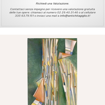
Richiedi una Valutazione.
Contattaci senza impegno per ricevere una valutazione gratuita
delle tue opere: chiamaci al numero 02 29.40.31.46 o al cellulare
335 63.79.151 o inviaci una mail a
info@antichitagiglio.it
!