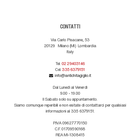
CONTATTI
Via Carlo Pisacane, 53
20129
Milano (MI)
Lombardia
Italy
Tel.
02 29403146
Cel.
335 6379151
info@antichitagiglio.it
Dal Lunedì al Venerdì
9.00 - 19.00
Il Sabato solo su appuntamento.
Siamo comunque reperibili e non esitate di contattarci per qualsiasi
informazioni al 335 6379151.
P.IVA 09627770150
C.F. 01709590168
REA MI-1308415