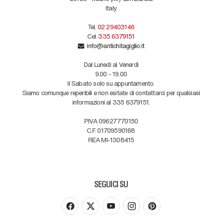
Italy
Tel.
02 29403146
Cel.
335 6379151
info@antichitagiglio.it
Dal Lunedì al Venerdì
9.00 - 19.00
Il Sabato solo su appuntamento.
Siamo comunque reperibili e non esitate di contattarci per qualsiasi
informazioni al 335 6379151.
P.IVA 09627770150
C.F. 01709590168
REA MI-1308415
SEGUICI SU