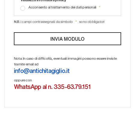
Acconsento al trattamento dei dati personali
N.B.
I campi contrassegnati da simbolo
sono obbligatori
Nota: In caso di difficoltà, eventuali immagini possono essere inviate
tramite email ad
info@antichitagiglio.it
oppure con
WhatsApp al n. 335-63.79.151