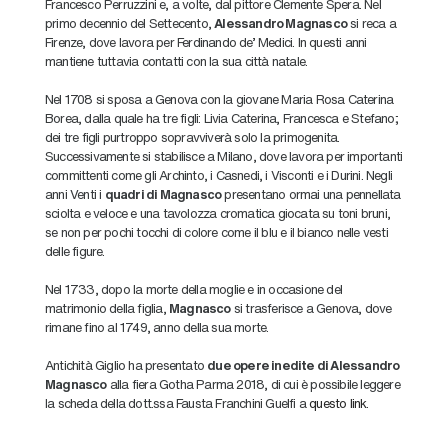
Francesco Perruzzini e, a volte, dal pittore Clemente Spera. Nel
primo decennio del Settecento,
Alessandro Magnasco
si reca a
Firenze, dove lavora per Ferdinando de' Medici. In questi anni
mantiene tuttavia contatti con la sua città natale.
Nel 1708 si sposa a Genova con la giovane Maria Rosa Caterina
Borea, dalla quale ha tre figli: Livia Caterina, Francesca e Stefano;
dei tre figli purtroppo sopravviverà solo la primogenita.
Successivamente si stabilisce a Milano, dove lavora per importanti
committenti come gli Archinto, i Casnedi, i Visconti e i Durini. Negli
anni Venti i
quadri di Magnasco
presentano ormai una pennellata
sciolta e veloce e una tavolozza cromatica giocata su toni bruni,
se non per pochi tocchi di colore come il blu e il bianco nelle vesti
delle figure.
Nel 1733, dopo la morte della moglie e in occasione del
matrimonio della figlia,
Magnasco
si trasferisce a Genova, dove
rimane fino al 1749, anno della sua morte.
Antichità Giglio ha presentato
due opere inedite di Alessandro
Magnasco
alla fiera Gotha Parma 2018, di cui è possibile leggere
la scheda della dott.ssa Fausta Franchini Guelfi a
questo link
.