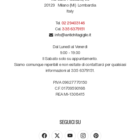
20129
Milano (MI)
Lombardia
Italy
Tel.
02 29403146
Cel.
335 6379151
info@antichitagiglio.it
Dal Lunedì al Venerdì
9.00 - 19.00
Il Sabato solo su appuntamento.
Siamo comunque reperibili e non esitate di contattarci per qualsiasi
informazioni al 335 6379151.
P.IVA 09627770150
C.F. 01709590168
REA MI-1308415
SEGUICI SU