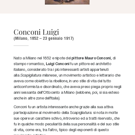
Conconi Luigi
(Milano, 1852 – 23 gennaio 1917)
Nato a Milano nel 1852 e nipote del
pittore Mauro Conconi
, di
stampo romantico,
Luigi Conconi
fu un pittore ed architetto
italiano, considerato tra i più interessanti artisti
appartenuti
alla
Scapigliatura milanese
, un movimento artistico e letterario che
aveva come obiettivo la ribellione, in uno stile di vita del tutto
anticonformista e disordinato, che aveva preso piega proprio negli
anni sessanta dell’Ottocento a Milano (sebbene, poi, si sia esteso
anche in altre zone dell’Italia).
Conconi fu un artista interessante anche grazie alla sua attiva
partecipazione al movimento della Scapigliatura: si nota in molte
sue opere un carattere schivo, introverso ed a tratti riservato, che
fu in qualche modo peculiarità della sua personalità e del suo stile
di vita, come era, tra l’altro, tipico degli esponenti di questo