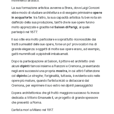
movimento artistico.
La sua formazione artistica avvenne a Brera, dove Luigi Conconi
ebbe modo di studiare architettura e di eseguire primissime
opere
in acquaforte
: tra l’altro, la sua capacità artistica fu ben nota sin
dall’inizio della sua produzione, tant’è che le sue opere furono
molto apprezzate e gradite nel
Saloon di Parigi
, al quale
partecipò nel 1877.
Il suo stile era molto particolare e soprattutto riconoscibile dai
tratti
surrealisti
delle sue opere, forse un po’ provocatori ma di
grande eleganza: soggetti di molte sue opere erano, ad esempio,
gatti mummificati e pipistrelli imbalsamati.
Dopo la partecipazione al Saloon, il pittore ed architetto creò
alcuni
dipinti
famosi insieme a Ranzoni e Cremona, presentando
negli anni successivi una propria
mostra
, in cui attirò l’attenzione
col
dipinto
Le streghe;
l’originalità, tuttavia, è evidente solo nelle
opere più mature, quando l’artista iniziò a distaccarsi dal
Cremona, per esprimere il suo estro nei
dipinti paesaggistici
.
L’opera architettonica che gli fruttò maggiore successo fu invece
dedicata a Vittorio Emanuele II, un progetto di grande spessore
che presentò a Roma.
L’artista morì a Milano nel 1917.