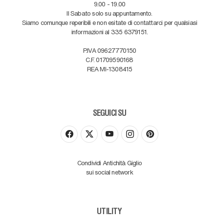
9.00 - 19.00
Il Sabato solo su appuntamento.
Siamo comunque reperibili e non esitate di contattarci per qualsiasi
informazioni al 335 6379151.
P.IVA 09627770150
C.F. 01709590168
REA MI-1308415
SEGUICI SU
Condividi Antichità Giglio
sui social network
UTILITY