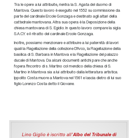
Tra le opere a lui attribuite, rientra la S. Agata del duomo di
Mantova. Questo lavoro è eseguito nel 1552 su commissione da
parte del cardinale Ercole Gonzaga e destinato agli altari della
cattedrale mantovana. Altra sua opera è la Deposizione della
chiesa mantovana di S. Egidio. In questo lavoro compare la sigla
S.A.C.Y. e il ritratto del cardinale Ercole Gonzaga.
Inoltre, possiamo menzionare e attribuire a lui paternità di lavori
quali la Flagellazione della collezione D’Arco, la Flagellazione della
basilica di S. Barbara in Mantova e la Flagellazione del palazzo
ducale di Mantova. Da alcuni documenti antichi pare che anche
l’opera l’Incontro di s. Martino col mendico della chiesa di S.
Martino in Mantova sia a lui attribuito dalla letteratura artistica.
Ippolito Costa muore a Mantova nel 1561 e lascia dietro di lui suo
figlio Lorenzo Costa detto il Giovane.
Lino Giglio è iscritto all'
Albo del Tribunale di