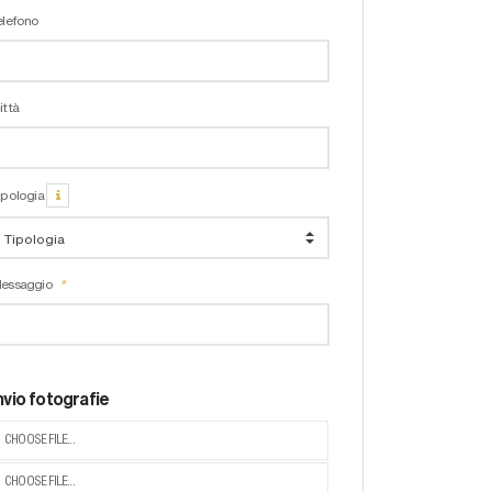
elefono
ittà
ipologia
essaggio
nvio fotografie
CHOOSE FILE...
CHOOSE FILE...