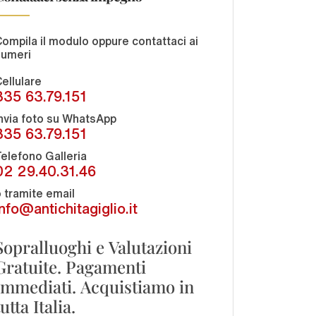
ompila il modulo oppure contattaci ai
numeri
ellulare
335 63.79.151
nvia foto su WhatsApp
335 63.79.151
elefono Galleria
02 29.40.31.46
 tramite email
info@antichitagiglio.it
Sopralluoghi e Valutazioni
Gratuite. Pagamenti
Immediati. Acquistiamo in
tutta Italia.