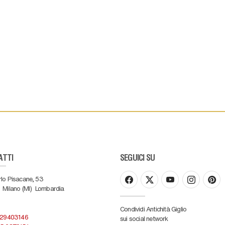
ATTI
SEGUICI SU
rlo Pisacane, 53
Milano (MI)
Lombardia
Condividi Antichità Giglio
 29403146
sui social network