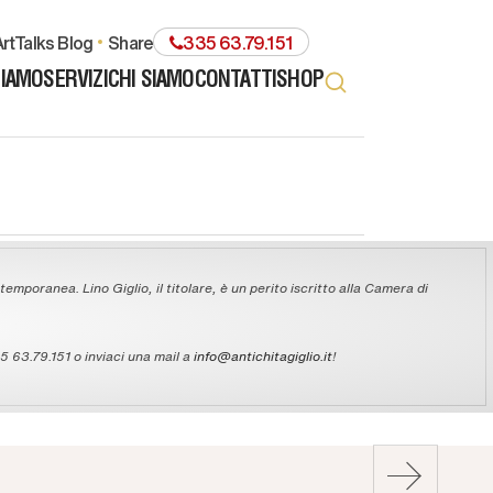
rtTalks Blog
share
335 63.79.151
TIAMO
SERVIZI
CHI SIAMO
CONTATTI
SHOP
temporanea. Lino Giglio, il titolare, è un perito iscritto alla Camera di
 63.79.151 o inviaci una mail a
info@antichitagiglio.it
!