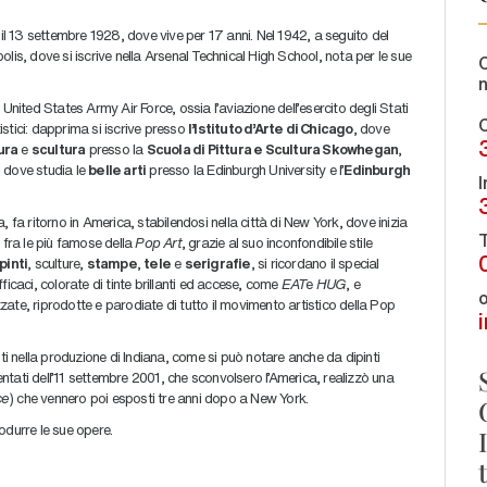
 il 13 settembre 1928, dove vive per 17 anni. Nel 1942, a seguito del
apolis, dove si iscrive nella Arsenal Technical High School, nota per le sue
C
United States Army Air Force, ossia l’aviazione dell’esercito degli Stati
C
tistici: dapprima si iscrive presso
l’Istituto d’Arte di Chicago
, dove
ura
e
scultura
presso la
Scuola di Pittura e Scultura Skowhegan
,
, dove studia le
belle arti
presso la Edinburgh University e l’
Edinburgh
I
 fa ritorno in America, stabilendosi nella città di New York, dove inizia
T
 fra le più famose della
Pop Art
, grazie al suo inconfondibile stile
pinti
, sculture,
stampe
,
tele
e
serigrafie
, si ricordano il special
icaci, colorate di tinte brillanti ed accese, come
EAT
e
HUG
, e
o
zzate, riprodotte e parodiate di tutto il movimento artistico della Pop
nti nella produzione di Indiana, come si può notare anche da dipinti
tentati dell’11 settembre 2001, che sconvolsero l’America, realizzò una
ce
) che vennero poi esposti tre anni dopo a New York.
odurre le sue opere.