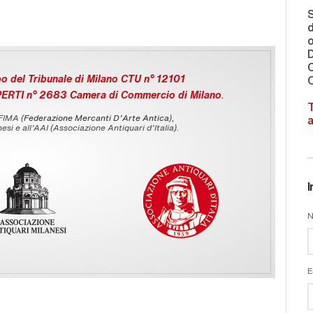
S
d
o
C
o del Tribunale di Milano CTU n° 12101
O
PERTI n° 2683 Camera di Commercio di Milano
.
T
 FIMA (
Federazione Mercanti D'Arte Antica
),
a
esi e all’AAI (Associazione Antiquari d’Italia).
I
N
E