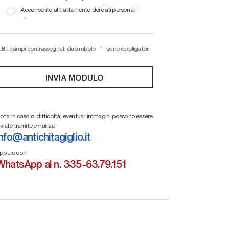
Acconsento al trattamento dei dati personali
.B.
I campi contrassegnati da simbolo
sono obbligatori
ota: In caso di difficoltà, eventuali immagini possono essere
nviate tramite email ad
info@antichitagiglio.it
ppure con
WhatsApp al n. 335-63.79.151