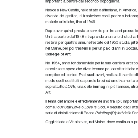
importanti a partire dal secondo dopoguerra.
Nasce a New Castle, nello stato dell’Indiana, in America,
divorzio dei genitori, si trasferisce con il padre a Indian
materie artistiche, fino al 1946.
Dopo aver quindi prestato servizio per tre anni presso le 
Uniti, a partire dal 1949 intraprende una serie di studi ar
resterà per quattro anni, nell’estate del 1953 studia
pitt
nel Maine, per poi trasferirsi per un paio d’anni in Scozia
College of Art
.
Nel 1954, anno fondamentale per la sua carriera artistica,
a realizzare opere che diventeranno poi caratteristiche e
semplice ed iconico. Fra i suoi lavori, realizzati tramite
di
modo quelli costituiti da parole brevi ed emotivamente eff
soprattutto
LOVE
, una delle
immagini
più famose, utili
Art.
Il tema dell’amore è effettivamente uno fra i più importa
come
Four Star Love
o
Love is God
. A seguito degli at
serie di dipinti chiamati
Peace Paintings
(
Dipinti della Pa
Oggi risiede a Vinalhaven, nel Maine, dove continua a pr