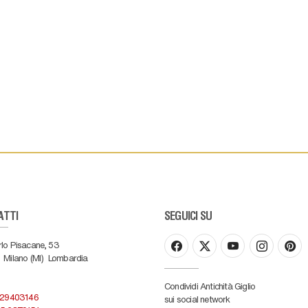
ATTI
SEGUICI SU
rlo Pisacane, 53
Milano (MI)
Lombardia
Condividi Antichità Giglio
 29403146
sui social network