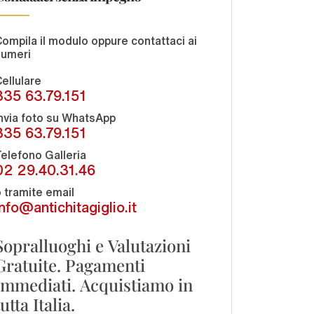
ompila il modulo oppure contattaci ai
numeri
ellulare
335 63.79.151
nvia foto su WhatsApp
335 63.79.151
elefono Galleria
02 29.40.31.46
 tramite email
info@antichitagiglio.it
Sopralluoghi e Valutazioni
Gratuite. Pagamenti
Immediati. Acquistiamo in
tutta Italia.