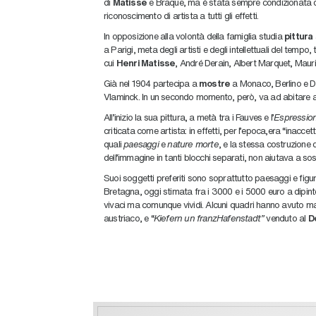
di
Matisse
e Braque, ma è stata sempre condizionata da
riconoscimento di artista a tutti gli effetti.
In opposizione alla volontà della famiglia studia
pittura
a
a Parigi, meta degli artisti e degli intellettuali del tempo,
cui
Henri Matisse
, André Derain, Albert Marquet, Maur
Già nel 1904 partecipa a
mostre
a Monaco, Berlino e D
Vlaminck. In un secondo momento, però, va ad abitare a 
All’inizio la sua pittura, a metà tra i Fauves e l’
Espressio
criticata come artista: in effetti, per l’epoca,era “inacc
quali
paesaggi
e
nature morte
, e la stessa costruzione 
dell’immagine in tanti blocchi separati, non aiutava a sost
Suoi soggetti preferiti sono soprattutto paesaggi e figur
Bretagna, oggi stimata fra i 3000 e i 5000 euro a dipinto
vivaci ma comunque vividi. Alcuni quadri hanno avuto ma
austriaco, e “
Kiefern un franzHafenstadt”
venduto al
D