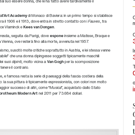
l suo essere donna, che le ha fatto avere tardivamente il
ll’
Art Academy
di Monaco di Baviera: in un primo tempo si stabilisce
C
 tra il 1906 e il 1913, dove entra in stretto contatto con i
Fauves
, tra
ice Vlaminck e
Kees van Dongen
.
C
resda, seguita da Parigi, dove
espone
insieme a Matisse, Braque e
Vienna, ove resterà fino alla morte, avvenuta nel 1957.
I
nismo
, suscitò molte critiche soprattutto in Austria, e lei stessa venne
ettabile” che una donna dipingesse soggetti tipicamente maschili
dei suoi
dipinti
, molto vicina a
Van Gogh
per la scomposizione
T
enere il contrario.
e, e famosa resta la serie di paesaggi della fascia costiera della
: la sua pittura è tipicamente espressionista, con colori non molto
o
ggior successo di altri, come “
Musica
”, acquistato dallo Stato
orotheum Modern Art
nel 2011 per 73.684 dollari.