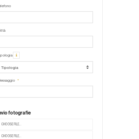
elefono
ittà
ipologia
essaggio
nvio fotografie
CHOOSE FILE...
CHOOSE FILE...