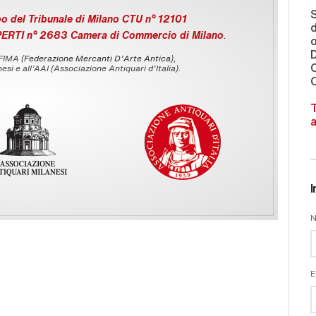
S
o del Tribunale di Milano CTU n° 12101
d
PERTI n° 2683 Camera di Commercio di Milano
.
o
 FIMA (
Federazione Mercanti D'Arte Antica
),
C
esi e all’AAI (Associazione Antiquari d’Italia).
O
T
a
I
N
E