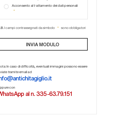
Acconsento al trattamento dei dati personali
.B.
I campi contrassegnati da simbolo
sono obbligatori
ota: In caso di difficoltà, eventuali immagini possono essere
nviate tramite email ad
info@antichitagiglio.it
ppure con
WhatsApp al n. 335-63.79.151