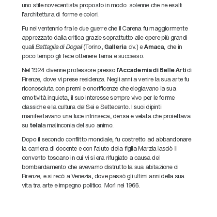
uno stile novecentista proposto in modo solenne che ne esalti
l’architettura di forme e colori.
Fu nel ventennio fra le due guerre che il Carena fu maggiormente
apprezzato dalla critica grazie soprattutto alle opere più grandi
quali
Battaglia di Dogali
(Torino,
Galleria
civ.) e
Amaca
, che in
poco tempo gli fece ottenere fama e successo.
Nel 1924 divenne professore presso l’
Accademia di Belle Arti
di
Firenze, dove vi prese residenza. Negli anni a venire la sua arte fu
riconosciuta con premi e onorificenze che elogiavano la sua
emotività inquieta, il suo interesse sempre vivo per le forme
classiche e la cultura del Sei e Settecento. I suoi dipinti
manifestavano una luce intrinseca, densa e velata che proiettava
su
tela
la malinconia del suo animo.
Dopo il secondo conflitto mondiale, fu costretto ad abbandonare
la carriera di docente e con l’aiuto della figlia Marzia lasciò il
convento toscano in cui vi si era rifugiato a causa del
bombardamento che avevamo distrutto la sua abitazione di
Firenze, e si recò a Venezia, dove passò gli ultimi anni della sua
vita tra arte e impegno politico. Morì nel 1966.