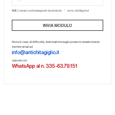
N.B.
I campi contrassegnati da simbolo
sono obbligatori
Nota: In caso di difficoltà, eventuali immagini possono essere inviate
tramite email ad
info@antichitagiglio.it
oppure con
WhatsApp al n. 335-63.79.151