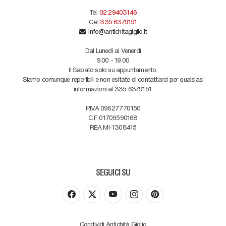
Tel.
02 29403146
Cel.
335 6379151
info@antichitagiglio.it
Dal Lunedì al Venerdì
9.00 - 19.00
Il Sabato solo su appuntamento.
Siamo comunque reperibili e non esitate di contattarci per qualsiasi
informazioni al 335 6379151.
P.IVA 09627770150
C.F. 01709590168
REA MI-1308415
SEGUICI SU
Condividi Antichità Giglio