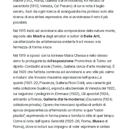
madre
(1912; Roma, Galleria d’arte moderna) e il
Ritratto di
sacerdote
(1913; Venezia, Ca’ Pesaro) di cui si nota il taglio
severo, fuori da ogni ricerca di avanguardia ma proteso solo alla
ricerca di una sintesi espressiva che si avvicinasse il vero il più
possibile.
Nel 1915 iniziò ad avvicinarsi alla composizione delle
nature morte
,
esposte alla
Mostra
degli amatori e cultori di
Belle Arti
,
caratterizzate da un’alternanza evidente tra il mosso e la
fermezza di forma e luce.
Nel 1919 si sposò con la torinese Maria Chessa e nello stesso
anno fu protagonista dell’
esposizione
Promotrice di Torino col
dipinto
Contadini al sole
(Torino, Galleria civica d’arte moderna). È
dal 1920 che l’artista comincia ad avvicinarsi a uno stile più calmo
e maturo che trovano massima espressione nell’opera
La
quiete
(1921-22; Piacenza, Galleria Ricci Oddi; una variante già
nella collezione Gualino), esposta alla biennale di Venezia del 1922,
cui seguirono
I pellegrini in Emmaus
(1922),
Gli apostoli
(1924;
entrambi a Firenze,
Galleria d’arte moderna
)
Esusanna
(1924;
collezione privata). Opere che rievocano spettacoli antichi di
epoca cinquecentesca affermando un ritorno a quei “valori
plastici”, esprimendo in forma piena e tornita lo stile di quel tempo.
Come si nota dall’opera
Serenità
(1925-26; Roma,
Museo
di
Roma), dove si nota il suo impegno di voler esprimere in sintesi