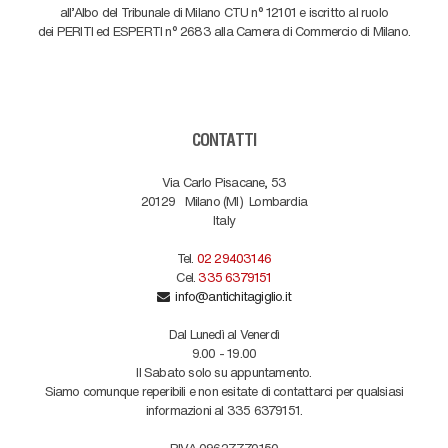
all'Albo del Tribunale di Milano CTU n° 12101 e iscritto al ruolo
dei PERITI ed ESPERTI n° 2683 alla Camera di Commercio di Milano.
CONTATTI
Via Carlo Pisacane, 53
20129
Milano (MI)
Lombardia
Italy
Tel.
02 29403146
Cel.
335 6379151
info@antichitagiglio.it
Dal Lunedì al Venerdì
9.00 - 19.00
Il Sabato solo su appuntamento.
Siamo comunque reperibili e non esitate di contattarci per qualsiasi
informazioni al 335 6379151.
P.IVA 09627770150