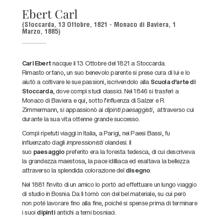
Ebert Carl
(Stoccarda, 13 Ottobre, 1821 - Monaco di Baviera, 1
Marzo, 1885)
Carl Ebert
nacque il 13 Ottobre del 1821 a Stoccarda.
Rimasto
orfano, un suo benevolo parente si prese cura di lui e lo
aiutò a coltivare le sue passioni, iscrivendolo alla
Scuola d’arte di
Stoccarda
, dove compì studi classici. Nel 1846 si trasferì a
Monaco di Baviera e qui, sotto l’influenza di Salzer e R.
Zimmermann, si appassionò ai
dipinti paesaggisti
, attraverso cui
durante la sua vita ottenne grande successo.
Compì ripetuti viaggi in Italia, a Parigi, nei Paesi Bassi, fu
influenzato dagli
impressionisti
olandesi. Il
suo
paesaggio
preferito era la foresta tedesca, di cui descriveva
la grandezza maestosa, la pace idilliaca ed esaltava la bellezza
attraverso la splendida colorazione del
disegno
.
Nel 1881 l’invito di un amico lo portò ad effettuare un lungo viaggio
di studio in
Bosnia. Da lì tornò con del bel materiale, su cui però
non poté lavorare fino alla fine, poiché si spense prima di terminare
i suoi
dipinti
antichi a temi bosniaci.