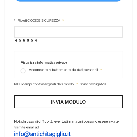
Ripeti CODICE SICUREZZA
Visualizza informativa privacy
Acconsento al trattamento dei dati personali
N.B.
I campi contrassegnati da simbolo
sono obbligatori
Nota: In caso di difficoltà, eventuali immagini possono essere inviate
tramite email ad
info@antichitagiglio.it