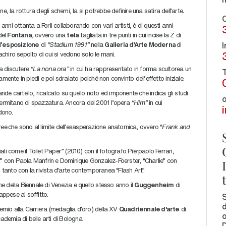
, la rottura degli schemi, la si potrebbe definire una satira dell’arte
.
C
 anni ottanta a Forlì collaborando con vari artisti, è di questi anni
del
Fontana
, ovvero una
tela
tagliata in tre punti in cui incise la Z di
I
’
esposizione
di
“Stadium 1991”
nella
Galleria d’Arte Moderna
di
chiro sepolto di cui si vedono solo le mani.
a discutere
“La nona ora”
in cui ha rappresentato in forma scultorea un
T
mente in piedi e poi sdraiato poiché non convinto dell’effetto iniziale.
de cartello, ricalcato su quello noto ed imponente che indica gli studi
o
alermitano di spazzatura. Ancora del 2001 l’opera
“Him”
in cui
dono.
ree
che sono al limite dell’esasperazione anatomica, ovvero “
Frank and
iali come il Toilet Paper” (2010) con il fotografo Pierpaolo Ferrari,
 con Paola Manfrin e Dominique Gonzalez-Foerster, “Charlie” con
n tanto con la rivista d’arte contemporanea “Flash Art”.
ne della Biennale di Venezia e quello stesso anno il
Guggenheim
di
ppese al soffitto.
S
d
Premio alla Carriera (medaglia d’oro) della XV
Quadriennale d’arte
di
o
ademia di belle arti di Bologna.