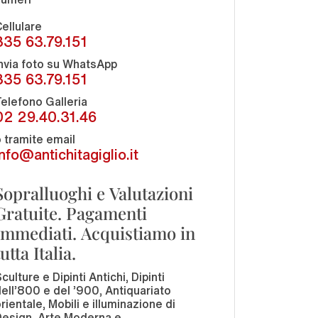
ellulare
335 63.79.151
nvia foto su WhatsApp
335 63.79.151
elefono Galleria
02 29.40.31.46
 tramite email
info@antichitagiglio.it
Sopralluoghi e Valutazioni
Gratuite. Pagamenti
Immediati. Acquistiamo in
tutta Italia.
culture e Dipinti Antichi, Dipinti
ell'800 e del '900, Antiquariato
rientale, Mobili e illuminazione di
Design, Arte Moderna e