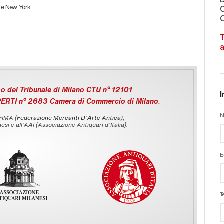
o e New York.
C
O
T
a
o del Tribunale di Milano CTU n° 12101
I
PERTI n° 2683 Camera di Commercio di Milano
.
N
 FIMA (
Federazione Mercanti D'Arte Antica
),
esi e all’AAI (Associazione Antiquari d’Italia).
E
T