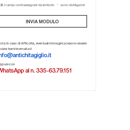
.B.
I campi contrassegnati da simbolo
sono obbligatori
ota: In caso di difficoltà, eventuali immagini possono essere
nviate tramite email ad
info@antichitagiglio.it
ppure con
WhatsApp al n. 335-63.79.151