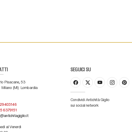
ATTI
SEGUICI SU
rlo Pisacane, 53
Milano (MI)
Lombardia
Condividi Antichità Giglio
 29403146
sui social network
5 6379151
@antichitagiglio.it
edì al Venerdì