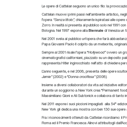
Le opere di Cattelan seguono un unico filo: la provocazione
Cattelan muove i primi passi nell’ambiente artistico, negli
l’opera
“Senza titolo”,
chiaramente ispiratasi alle opere 
Zorro. In realtà si presenta al pubblico solo nel 1991 con l
Bologna. Nel 1997 espone alla
Biennale
di Venezia un fa
Nel 2001 svela al pubblico un’opera che farà abbastanz
Papa Giovanni Paolo II colpito da un meteorite, originaria
Sempre al 2001 risale l’opera “
Hollywood”
ovvero un gran
cinematografici californiani, piazzato su un deposito p
rappresenta Hitler inginocchiato nell’atto di chiedere per
L’anno seguente, e nel 2008, presenta delle
opere sculto
Jamie”
(2002) e “
Donna crocifissa”
(2008).
Insieme a diversi collaboratori da vita ad iniziative editor
durante un soggiorno a New York crea “Permanent food”
Massimiliano Gioni e Ali Subtonick e collabora di tanto i
Nel 2011 espone i suoi piccioni impagliati alla 54° edizio
New York gli dedica una mostra con ben 130 sue opere a
Fra i riconoscimenti ottenuti da Cattelan ricordiamo: il 
Roma ed il Premio Francesca Alinovi attribuitogli dall’Acc