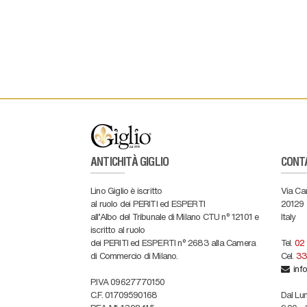
ANTICHITÀ GIGLIO
CONT
Lino Giglio è iscritto
Via Ca
al ruolo dei PERITI ed ESPERTI
20129
all'Albo del Tribunale di Milano CTU n° 12101 e
Italy
iscritto al ruolo
dei PERITI ed ESPERTI n° 2683 alla Camera
Tel.
02
di Commercio di Milano.
Cel.
33
info
P.IVA 09627770150
C.F. 01709590168
Dal Lun