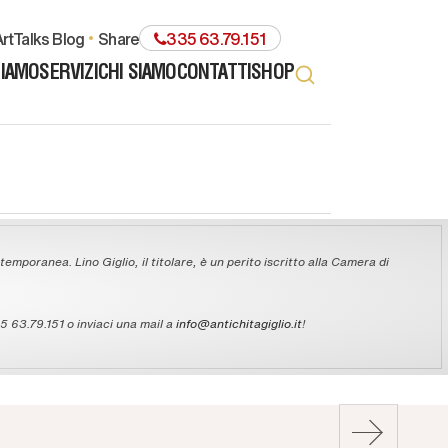
rtTalks Blog
share
335 63.79.151
TIAMO
SERVIZI
CHI SIAMO
CONTATTI
SHOP
temporanea. Lino Giglio, il titolare, è un perito iscritto alla Camera di
 63.79.151 o inviaci una mail a
info@antichitagiglio.it
!