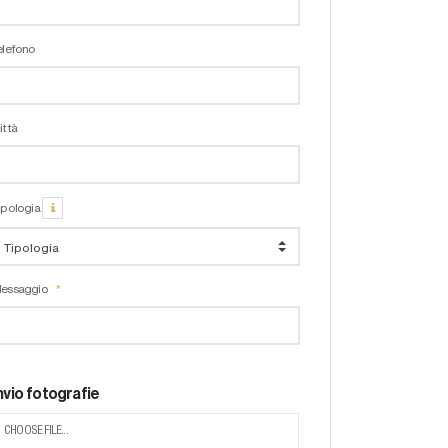
elefono
ittà
ipologia
essaggio
nvio fotografie
CHOOSE FILE...