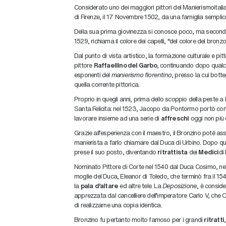
Considerato uno dei maggiori pittori del Manierismoitali
di Firenze, il 17 Novembre 1502, da una famiglia semplice
Della sua prima giovinezza si conosce poco, ma secondo 
1529, richiama il colore dei capelli, “del colore del bronzo”
Dal punto di vista artistico, la formazione culturale e pit
pittore
Raffaellino del Garbo
, continuando dopo qualc
esponenti del
manierismo fiorentino
, presso la cui bott
quella corrente pittorica.
Proprio in quegli anni, prima dello scoppio della peste a F
Santa Felicita: nel 1523, Jacopo da Pontormo portò con 
lavorare insieme ad una serie di
affreschi
oggi non più 
Grazie all’esperienza con il maestro, il Bronzino poté as
manierista a farlo chiamare dal Duca di Urbino. Dopo qu
prese il suo posto, diventando
ritrattista
dei
Medici
di
Nominato Pittore di Corte nel 1540 dal Duca Cosimo, nel 
moglie del Duca, Eleanor di Toledo, che terminò fra il 1540
la
pala
d’altare
ed altre tele. La
Deposizione
, è consid
apprezzata dal cancelliere dell’imperatore Carlo V, che
di realizzarne una copia identica.
Bronzino fu pertanto molto famoso per i grandi
ritratti