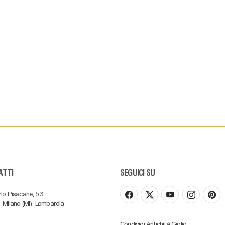
ATTI
SEGUICI SU
rlo Pisacane, 53
Milano (MI)
Lombardia
Condividi Antichità Giglio