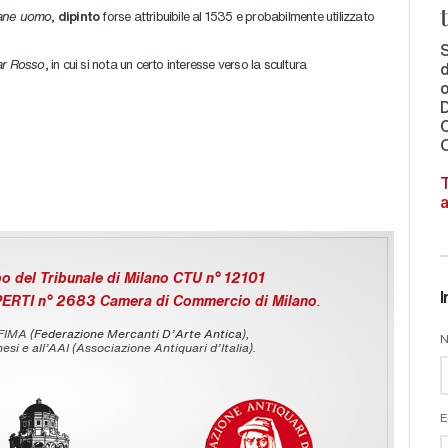
ovane uomo
,
dipinto
forse attribuibile al 1535 e probabilmente utilizzato
S
ar Rosso
, in cui si nota un certo interesse verso la scultura
d
o
C
O
T
a
o del Tribunale di Milano CTU n° 12101
I
PERTI n° 2683 Camera di Commercio di Milano
.
 FIMA (
Federazione Mercanti D'Arte Antica
),
N
esi e all’AAI (Associazione Antiquari d’Italia).
E