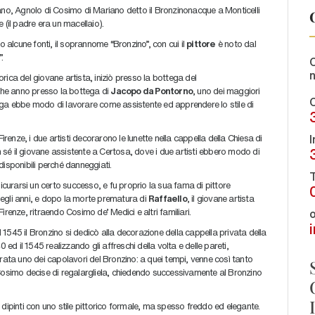
ano, Agnolo di Cosimo di Mariano detto il Bronzinonacque a Monticelli
 (il padre era un macellaio).
alcune fonti, il soprannome “Bronzino”, con cui il
pittore
è noto dal
.
C
torica del giovane artista, iniziò presso la bottega del
he anno presso la bottega di
Jacopo da Pontorno
, uno dei maggiori
C
ega ebbe modo di lavorare come assistente ed apprendere lo stile di
I
irenze, i due artisti decorarono le lunette nella cappella della Chiesa di
sé il giovane assistente a Certosa, dove i due artisti ebbero modo di
disponibili perché danneggiati.
T
sicurarsi un certo successo, e fu proprio la sua fama di pittore
egli anni, e dopo la morte prematura di
Raffaello
, il giovane artista
 Firenze, ritraendo Cosimo de’ Medici e altri familiari.
o
1545 il Bronzino si dedicò alla decorazione della cappella privata della
 ed il 1545 realizzando gli affreschi della volta e delle pareti,
erata uno dei capolavori del Bronzino: a quei tempi, venne così tanto
 Cosimo decise di regalargliela, chiedendo successivamente al Bronzino
, dipinti con uno stile pittorico formale, ma spesso freddo ed elegante.