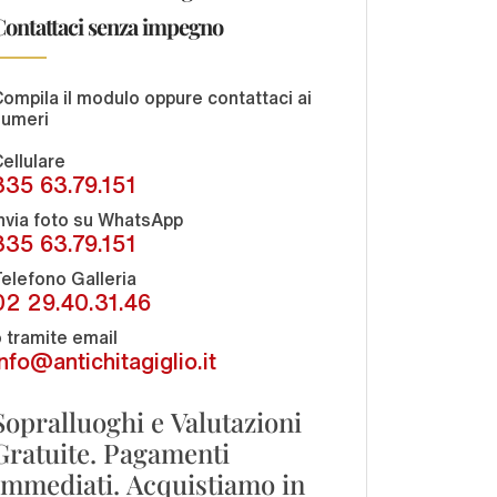
Contattaci senza impegno
ompila il modulo oppure contattaci ai
numeri
ellulare
335 63.79.151
nvia foto su WhatsApp
335 63.79.151
elefono Galleria
02 29.40.31.46
 tramite email
info@antichitagiglio.it
Sopralluoghi e Valutazioni
Gratuite. Pagamenti
Immediati. Acquistiamo in