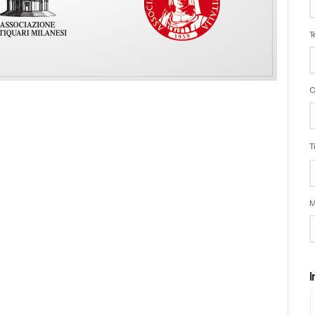
T
C
T
M
I