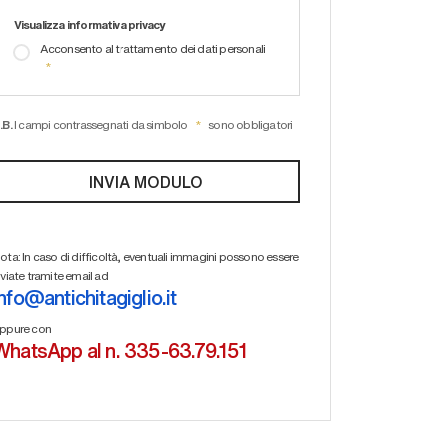
Visualizza informativa privacy
Acconsento al trattamento dei dati personali
.B.
I campi contrassegnati da simbolo
sono obbligatori
ota: In caso di difficoltà, eventuali immagini possono essere
nviate tramite email ad
info@antichitagiglio.it
ppure con
WhatsApp al n. 335-63.79.151