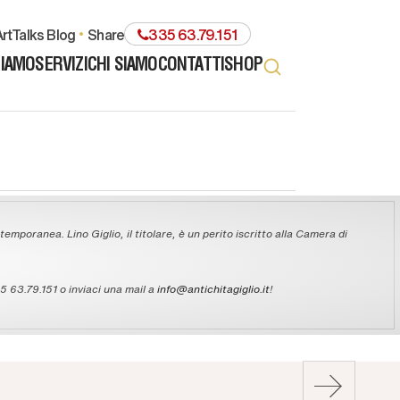
rtTalks Blog
share
335 63.79.151
TIAMO
SERVIZI
CHI SIAMO
CONTATTI
SHOP
temporanea. Lino Giglio, il titolare, è un perito iscritto alla Camera di
 63.79.151 o inviaci una mail a
info@antichitagiglio.it
!