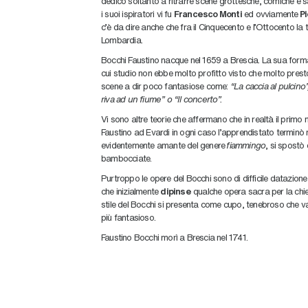
dedicò soltanto a ritrarre scene grottesche, comiche e s
i suoi ispiratori vi fu
Francesco Monti
ed ovviamente
Pi
c’è da dire anche che fra il Cinquecento e l’Ottocento l
Lombardia.
Bocchi Faustino nacque nel 1659 a Brescia. La sua forma
cui studio non ebbe molto profitto visto che molto presto 
scene a dir poco fantasiose come:
“La caccia al pulcino”
riva ad un fiume” o “Il concerto”.
Vi sono altre teorie che affermano che in realtà il primo
Faustino ad Evardi in ogni caso l’apprendistato termin
evidentemente amante del genere
fiammingo
, si spostò
bambocciate.
Purtroppo le opere del Bocchi sono di difficile datazione
che inizialmente
dipinse
qualche opera sacra per la chiesa
stile del Bocchi si presenta come cupo, tenebroso che va
più fantasioso.
Faustino Bocchi morì a Brescia nel 1741.