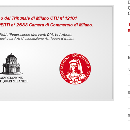
C
O
o del Tribunale di Milano CTU n° 12101
T
PERTI n° 2683 Camera di Commercio di Milano
.
a
 FIMA (
Federazione Mercanti D'Arte Antica
),
esi e all’AAI (Associazione Antiquari d’Italia).
I
N
E
T