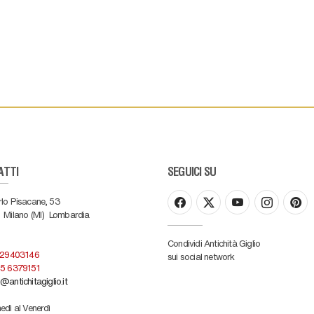
ATTI
SEGUICI SU
rlo Pisacane, 53
Milano (MI)
Lombardia
Condividi Antichità Giglio
 29403146
sui social network
5 6379151
@antichitagiglio.it
edì al Venerdì