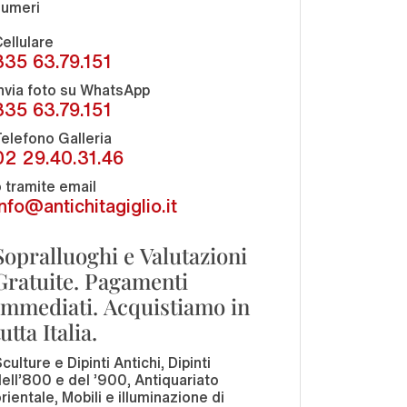
numeri
ellulare
335 63.79.151
nvia foto su WhatsApp
335 63.79.151
elefono Galleria
02 29.40.31.46
 tramite email
info@antichitagiglio.it
Sopralluoghi e Valutazioni
Gratuite. Pagamenti
Immediati. Acquistiamo in
tutta Italia.
culture e Dipinti Antichi, Dipinti
ell'800 e del '900, Antiquariato
rientale, Mobili e illuminazione di