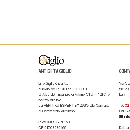
ANTICHITÀ GIGLIO
CONT
Lino Giglio è iscritto
Via Ca
al ruolo dei PERITI ed ESPERTI
20129
all'Albo del Tribunale di Milano CTU n° 12101 e
Italy
iscritto al ruolo
dei PERITI ed ESPERTI n° 2683 alla Camera
Tel.
02
di Commercio di Milano.
Cel.
33
info
P.IVA 09627770150
C.F. 01709590168
Dal Lun