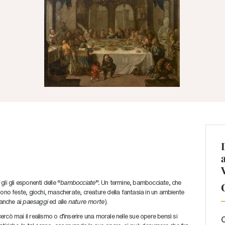
a gli gli esponenti delle
“
bambocciate
”.
Un termine, bambocciate, che
 sono feste, giochi, mascherate, creature della fantasia in un ambiente
 anche ai
paesaggi
ed alle
nature morte
).
cercò mai il realismo o d’inserire una morale nelle sue opere bensì si
C