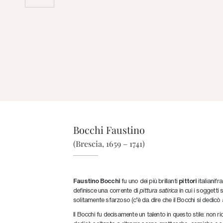
Bocchi Faustino
(Brescia, 1659 – 1741)
Faustino Bocchi
fu uno dei più brillanti
pittori
italianifr
definisce una corrente di
pittura satirica
in cui i soggetti
solitamente sfarzoso (c’è da dire che il Bocchi si dedicò
Il Bocchi fu decisamente un talento in questo stile: non ri