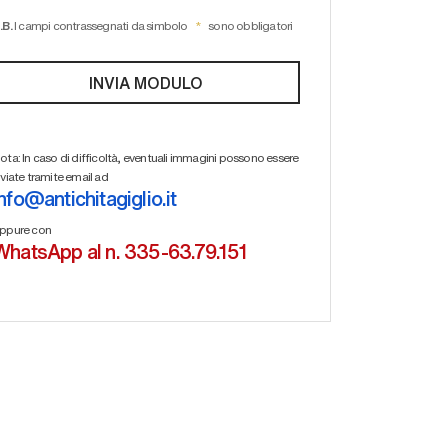
.B.
I campi contrassegnati da simbolo
sono obbligatori
ota: In caso di difficoltà, eventuali immagini possono essere
nviate tramite email ad
info@antichitagiglio.it
ppure con
WhatsApp al n. 335-63.79.151