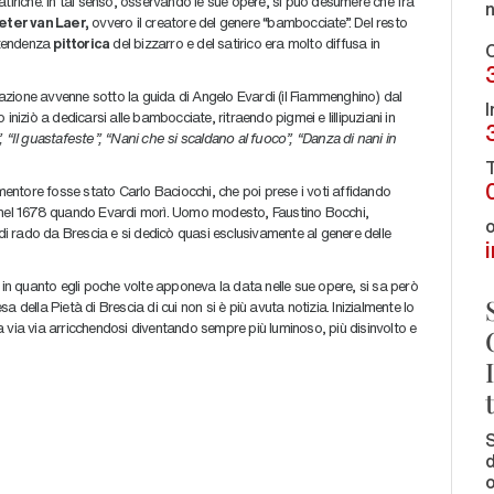
atiriche. In tal senso, osservando le sue opere, si può desumere che fra
eter van Laer,
ovvero il creatore del genere “bambocciate”. Del resto
a tendenza
pittorica
del bizzarro e del satirico era molto diffusa in
C
zione avvenne sotto la guida di Angelo Evardi (il Fiammenghino) dal
I
iniziò a dedicarsi alle bambocciate, ritraendo pigmei e lillipuziani in
, “Il guastafeste”, “Nani che si scaldano al fuoco”, “Danza di nani in
T
 mentore fosse stato Carlo Baciocchi, che poi prese i voti affidando
ò nel 1678 quando Evardi morì. Uomo modesto, Faustino Bocchi,
o
 di rado da Brescia e si dedicò quasi esclusivamente al genere delle
 in quanto egli poche volte apponeva la data nelle sue opere, si sa però
 della Pietà di Brescia di cui non si è più avuta notizia. Inizialmente lo
 via via arricchendosi diventando sempre più luminoso, più disinvolto e
S
d
o