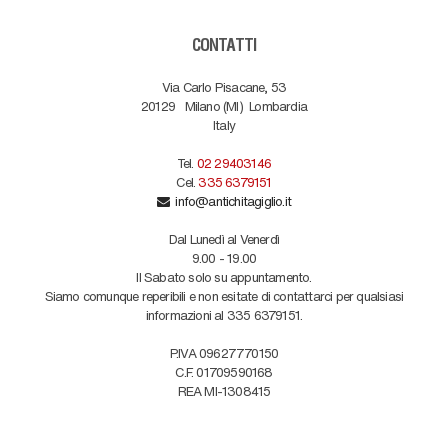
CONTATTI
Via Carlo Pisacane, 53
20129
Milano (MI)
Lombardia
Italy
Tel.
02 29403146
Cel.
335 6379151
info@antichitagiglio.it
Dal Lunedì al Venerdì
9.00 - 19.00
Il Sabato solo su appuntamento.
Siamo comunque reperibili e non esitate di contattarci per qualsiasi
informazioni al 335 6379151.
P.IVA 09627770150
C.F. 01709590168
REA MI-1308415