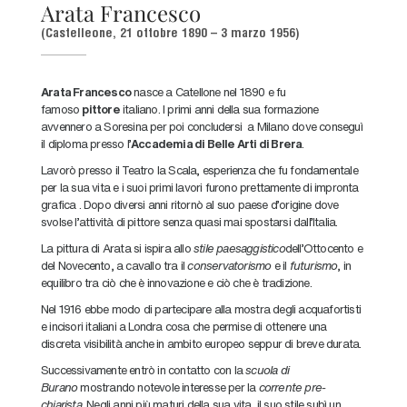
Arata Francesco
(Castelleone, 21 ottobre 1890 – 3 marzo 1956)
Arata Francesco
nasce a Catellone nel 1890 e fu
famoso
pittore
italiano. I primi anni della sua formazione
avvennero a Soresina per poi concludersi a Milano dove conseguì
il diploma presso l’
Accademia di Belle Arti di Brera
.
Lavorò presso il Teatro la Scala, esperienza che fu fondamentale
per la sua vita e i suoi primi lavori furono prettamente di impronta
grafica . Dopo diversi anni ritornò al suo paese d’origine dove
svolse l’attività di pittore senza quasi mai spostarsi dall’Italia.
La pittura di Arata si ispira allo
stile paesaggistico
dell’Ottocento e
del Novecento, a cavallo tra il
conservatorismo
e il
futurismo
, in
equilibro tra ciò che è innovazione e ciò che è tradizione.
Nel 1916 ebbe modo di partecipare alla mostra degli acquafortisti
e incisori italiani a Londra cosa che permise di ottenere una
discreta visibilità anche in ambito europeo seppur di breve durata.
Successivamente entrò in contatto con la
scuola di
Burano
mostrando notevole interesse per la
corrente pre-
chiarista
. Negli anni più maturi della sua vita, il suo stile subì un