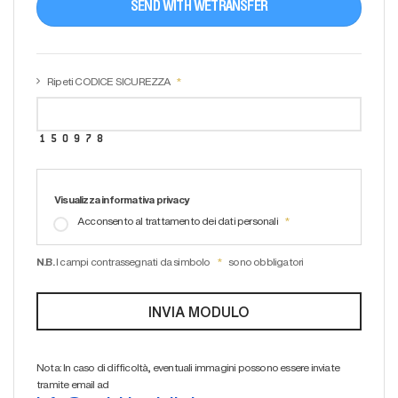
SEND WITH WETRANSFER
Ripeti CODICE SICUREZZA
Visualizza informativa privacy
Acconsento al trattamento dei dati personali
N.B.
I campi contrassegnati da simbolo
sono obbligatori
Nota: In caso di difficoltà, eventuali immagini possono essere inviate
tramite email ad