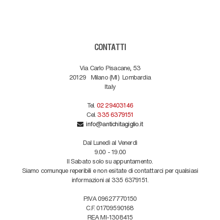
CONTATTI
Via Carlo Pisacane, 53
20129
Milano (MI)
Lombardia
Italy
Tel.
02 29403146
Cel.
335 6379151
info@antichitagiglio.it
Dal Lunedì al Venerdì
9.00 - 19.00
Il Sabato solo su appuntamento.
Siamo comunque reperibili e non esitate di contattarci per qualsiasi
informazioni al 335 6379151.
P.IVA 09627770150
C.F. 01709590168
REA MI-1308415