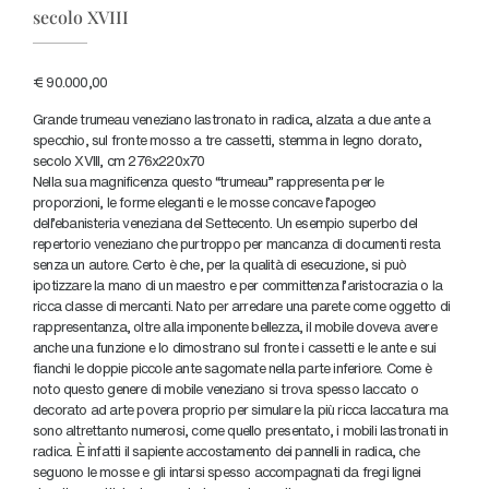
secolo XVIII
€ 90.000,00
Grande trumeau veneziano lastronato in radica, alzata a due ante a
specchio, sul fronte mosso a tre cassetti, stemma in legno dorato,
secolo XVIII, cm 276x220x70
Nella sua magnificenza questo “trumeau” rappresenta per le
proporzioni, le forme eleganti e le mosse concave l’apogeo
dell’ebanisteria veneziana del Settecento. Un esempio superbo del
repertorio veneziano che purtroppo per mancanza di documenti resta
senza un autore. Certo è che, per la qualità di esecuzione, si può
ipotizzare la mano di un maestro e per committenza l’aristocrazia o la
ricca classe di mercanti. Nato per arredare una parete come oggetto di
rappresentanza, oltre alla imponente bellezza, il mobile doveva avere
anche una funzione e lo dimostrano sul fronte i cassetti e le ante e sui
fianchi le doppie piccole ante sagomate nella parte inferiore. Come è
noto questo genere di mobile veneziano si trova spesso laccato o
decorato ad arte povera proprio per simulare la più ricca laccatura ma
sono altrettanto numerosi, come quello presentato, i mobili lastronati in
radica. È infatti il sapiente accostamento dei pannelli in radica, che
seguono le mosse e gli intarsi spesso accompagnati da fregi lignei