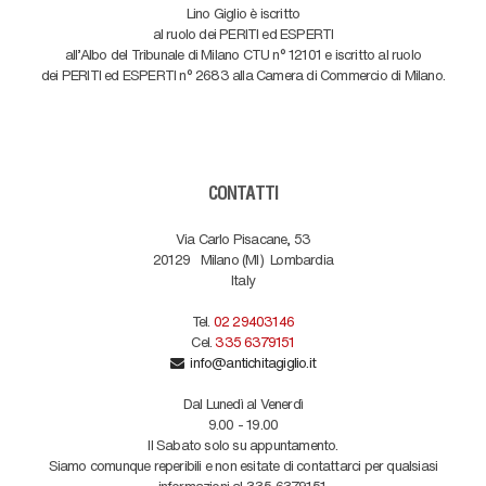
Lino Giglio è iscritto
al ruolo dei PERITI ed ESPERTI
all'Albo del Tribunale di Milano CTU n° 12101 e iscritto al ruolo
dei PERITI ed ESPERTI n° 2683 alla Camera di Commercio di Milano.
CONTATTI
Via Carlo Pisacane, 53
20129
Milano (MI)
Lombardia
Italy
Tel.
02 29403146
Cel.
335 6379151
info@antichitagiglio.it
Dal Lunedì al Venerdì
9.00 - 19.00
Il Sabato solo su appuntamento.
Siamo comunque reperibili e non esitate di contattarci per qualsiasi
informazioni al 335 6379151.