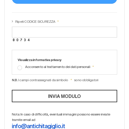
Ripeti CODICE SICUREZZA
Visualizza informativa privacy
Acconsento al trattamento dei dati personali
N.B.
I campi contrassegnati da simbolo
sono obbligatori
Nota: In caso di difficoltà, eventuali immagini possono essere inviate
tramite email ad
info@antichitagiglio.it