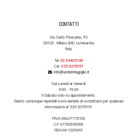
CONTATTI
Via Carlo Pisacane, 53
20129
Milano (MI)
Lombardia
Italy
Tel.
02 29403146
Cel.
335 6379151
info@antichitagiglio.it
Dal Lunedì al Venerdì
9.00 - 19.00
Il Sabato solo su appuntamento.
Siamo comunque reperibili e non esitate di contattarci per qualsiasi
informazioni al 335 6379151.
P.IVA 09627770150
C.F. 01709590168
REA MI-1308415