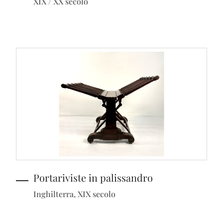
XIX / XX secolo
Portariviste in palissandro
Inghilterra, XIX secolo