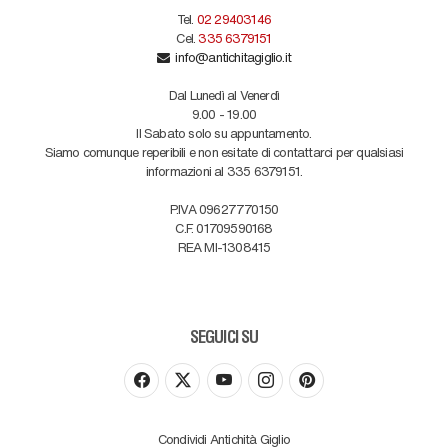
Tel.
02 29403146
Cel.
335 6379151
info@antichitagiglio.it
Dal Lunedì al Venerdì
9.00 - 19.00
Il Sabato solo su appuntamento.
Siamo comunque reperibili e non esitate di contattarci per qualsiasi
informazioni al 335 6379151.
P.IVA 09627770150
C.F. 01709590168
REA MI-1308415
SEGUICI SU
Condividi Antichità Giglio