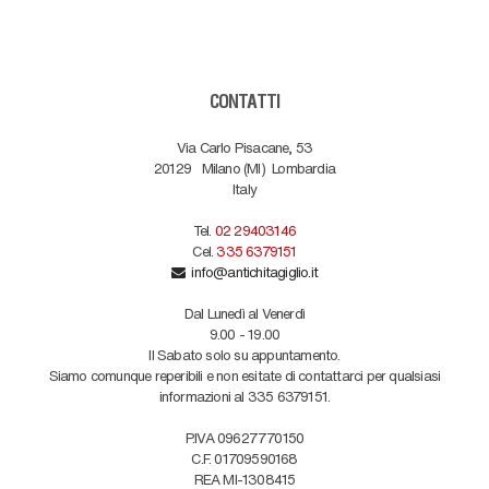
CONTATTI
Via Carlo Pisacane, 53
20129
Milano (MI)
Lombardia
Italy
Tel.
02 29403146
Cel.
335 6379151
info@antichitagiglio.it
Dal Lunedì al Venerdì
9.00 - 19.00
Il Sabato solo su appuntamento.
Siamo comunque reperibili e non esitate di contattarci per qualsiasi
informazioni al 335 6379151.
P.IVA 09627770150
C.F. 01709590168
REA MI-1308415