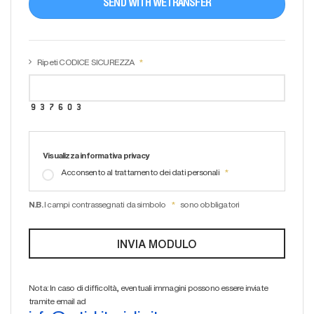
SEND WITH WETRANSFER
Ripeti CODICE SICUREZZA
Visualizza informativa privacy
Acconsento al trattamento dei dati personali
N.B.
I campi contrassegnati da simbolo
sono obbligatori
Nota: In caso di difficoltà, eventuali immagini possono essere inviate
tramite email ad