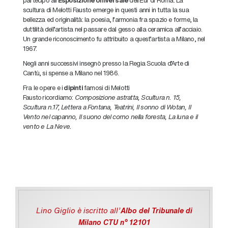
scultura di Melotti Fausto emerge in questi anni in tutta la sua
bellezza ed originalità: la poesia, l’armonia fra spazio e forme, la
duttilità dell’artista nel passare dal gesso alla ceramica all’acciaio.
Un grande riconoscimento fu attribuito a quest’artista a Milano, nel
1967.
Negli anni successivi insegnò presso la Regia Scuola d’Arte di
Cantù, si spense a Milano nel 1986.
Fra le opere e i
dipinti
famosi di Melotti
Fausto
ricordiamo:
Composizione astratta, Scultura n. 15,
Scultura n.17, Lettera a Fontana, Teatrini, Il sonno di Wotan, Il
Vento nel capanno, Il suono del corno nella foresta, La luna e il
vento e La Neve.
Lino Giglio è iscritto all'
Albo del Tribunale di
Milano CTU n° 12101