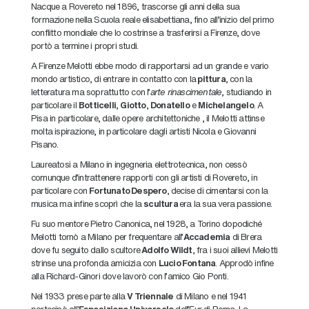
Nacque a Rovereto nel 1896, trascorse gli anni della sua
formazione nella Scuola reale elisabettiana, fino all’inizio del primo
conflitto mondiale che lo costrinse a trasferirsi a Firenze, dove
portò a termine i propri studi.
A Firenze Melotti ebbe modo di rapportarsi ad un grande e vario
mondo artistico, di entrare in contatto con la
pittura
, con la
letteratura ma soprattutto con l’
arte rinascimentale
, studiando in
particolare il
Botticelli
,
Giotto
,
Donatello
e
Michelangelo
. A
Pisa in particolare, dalle opere architettoniche , il Melotti attinse
molta ispirazione, in particolare dagli artisti Nicola e Giovanni
Pisano.
Laureatosi a Milano in ingegneria elettrotecnica, non cessò
comunque d’intrattenere rapporti con gli artisti di Rovereto, in
particolare con
Fortunato Despero
, decise di cimentarsi con la
musica ma infine scoprì che la
scultura
era la sua vera passione.
Fu suo mentore Pietro Canonica, nel 1928, a Torino dopodiché
Melotti tornò a Milano per frequentare all’
Accademia
di Brera
dove fu seguito dallo scultore
Adolfo Wildt
, fra i suoi allievi Melotti
strinse una profonda amicizia con
Lucio Fontana
. Approdò infine
alla Richard-Ginori dove lavorò con l’amico Gio Ponti.
Nel 1933 prese parte alla
V Triennale
di Milano e nel 1941
partecipò all’
Esposizione Universale
dell’Eur di Roma. La