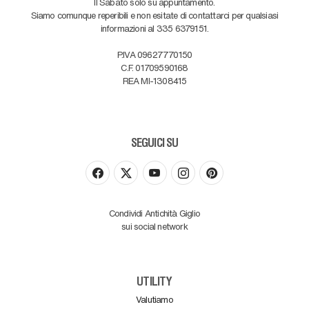
Il Sabato solo su appuntamento.
Siamo comunque reperibili e non esitate di contattarci per qualsiasi
informazioni al 335 6379151.
P.IVA 09627770150
C.F. 01709590168
REA MI-1308415
SEGUICI SU
Condividi Antichità Giglio
sui social network
UTILITY
Valutiamo