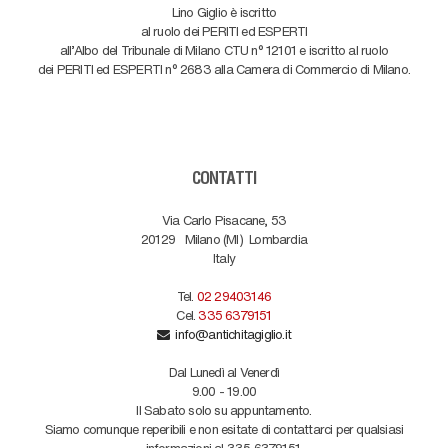
Lino Giglio è iscritto
al ruolo dei PERITI ed ESPERTI
all'Albo del Tribunale di Milano CTU n° 12101 e iscritto al ruolo
dei PERITI ed ESPERTI n° 2683 alla Camera di Commercio di Milano.
CONTATTI
Via Carlo Pisacane, 53
20129
Milano (MI)
Lombardia
Italy
Tel.
02 29403146
Cel.
335 6379151
info@antichitagiglio.it
Dal Lunedì al Venerdì
9.00 - 19.00
Il Sabato solo su appuntamento.
Siamo comunque reperibili e non esitate di contattarci per qualsiasi
informazioni al 335 6379151.