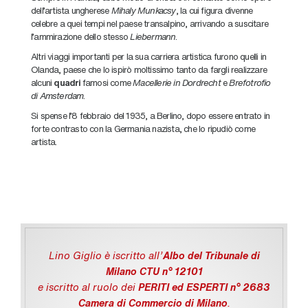
dell’artista ungherese
Mihaly Munkacsy
, la cui figura divenne
celebre a quei tempi nel paese transalpino, arrivando a suscitare
l’ammirazione dello stesso
Liebermann
.
Altri viaggi importanti per la sua carriera artistica furono quelli in
Olanda, paese che lo ispirò moltissimo tanto da fargli realizzare
alcuni
quadri
famosi come
Macellerie in Dordrecht
e
Brefotrofio
di Amsterdam
.
Si spense l’8 febbraio del 1935, a Berlino, dopo essere entrato in
forte contrasto con la Germania nazista, che lo ripudiò come
artista.
Lino Giglio è iscritto all'
Albo del Tribunale di
Milano CTU n° 12101
e iscritto al ruolo dei
PERITI ed ESPERTI n° 2683
Camera di Commercio di Milano
.