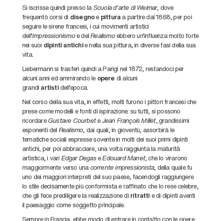
Si iscrisse quindi presso la
Scuola d’arte di Weimar
, dove
frequentò corsi di
disegno
e
pittura
a partire dal 1868, per poi
seguire le sirene francesi, i cui movimenti artistici
dell’
Impressionismo
e del
Realismo
ebbero un’influenza molto forte
nei suoi
dipinti
antichi
e nella sua pittura, in diverse fasi della sua
vita.
Liebermann si trasferì quindi a Parigi nel 1872, restandoci per
alcuni anni ed ammirando le
opere
di alcuni
grandi
artisti
dell’epoca.
Nel corso della sua vita, in effetti, molti furono i pittori francesi che
prese come modelli e fonti di ispirazione: su tutti, si possono
ricordare
Gustave Courbet
e
Jean François Millet
, grandissimi
esponenti del
Realismo
, dai quali, in gioventù, assorbirà le
tematiche sociali espresse sovente in molti dei suoi primi dipinti
antichi, per poi abbracciare, una volta raggiunta la maturità
artistica, i vari
Edgar Degas
e
Edouard Manet
, che lo virarono
maggiormente verso una
corrente impressionista
, della quale fu
uno dei maggiori interpreti del suo paese, facendogli raggiungere
lo stile decisamente più conformista e raffinato che lo rese celebre,
che gli fece prediligere la realizzazione di
ritratti
e di dipinti aventi
il paesaggio come soggetto principale.
Sempre in Francia, ebbe modo di entrare in contatto con le opere