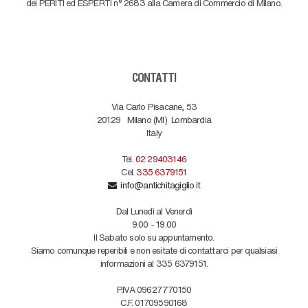
dei PERITI ed ESPERTI n° 2683 alla Camera di Commercio di Milano.
CONTATTI
Via Carlo Pisacane, 53
20129
Milano (MI)
Lombardia
Italy
Tel.
02 29403146
Cel.
335 6379151
info@antichitagiglio.it
Dal Lunedì al Venerdì
9.00 - 19.00
Il Sabato solo su appuntamento.
Siamo comunque reperibili e non esitate di contattarci per qualsiasi
informazioni al 335 6379151.
P.IVA 09627770150
C.F. 01709590168