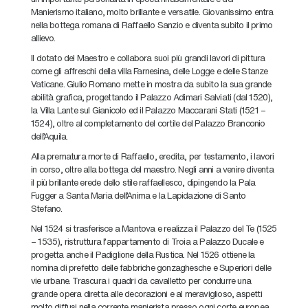
Manierismo italiano, molto brillante e versatile. Giovanissimo entra
nella bottega romana di Raffaello Sanzio e diventa subito il primo
allievo.
Il dotato del Maestro e collabora suoi più grandi lavori di pittura
come gli affreschi della villa Farnesina, delle Logge e delle Stanze
Vaticane. Giulio Romano mette in mostra da subito la sua grande
abilità grafica, progettando il Palazzo Adimari Salviati (dal 1520),
la Villa Lante sul Gianicolo ed il Palazzo Maccarani Stati (1521 –
1524), oltre al completamento del cortile del Palazzo Branconio
dell’Aquila.
Alla prematura morte di Raffaello, eredita, per testamento, i lavori
in corso, oltre alla bottega del maestro. Negli anni a venire diventa
il più brillante erede dello stile raffaellesco, dipingendo la Pala
Fugger a Santa Maria dell’Anima e la Lapidazione di Santo
Stefano.
Nel 1524 si trasferisce a Mantova e realizza il Palazzo del Te (1525
– 1535), ristruttura l’appartamento di Troia a Palazzo Ducale e
progetta anche il Padiglione della Rustica. Nel 1526 ottiene la
nomina di prefetto delle fabbriche gonzaghesche e Superiori delle
vie urbane. Trascura i quadri da cavalletto per condurre una
grande opera diretta alle decorazioni e al meraviglioso, aspetti
molto diffusi nella corrente manierista presso ogni corte europea.