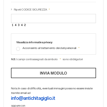
Ripeti CODICE SICUREZZA
Visualizza informativa privacy
Acconsento al trattamento dei dati personali
N.B.
I campi contrassegnati da simbolo
sono obbligatori
Nota: In caso di difficoltà, eventuali immagini possono essere inviate
tramite email ad
info@antichitagiglio.it
oppure con