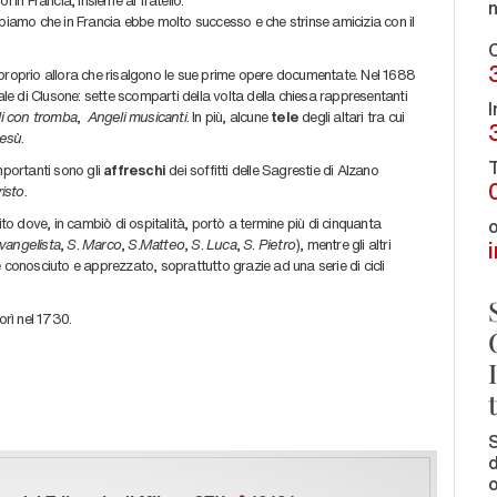
piamo che in Francia ebbe molto successo e che strinse amicizia con il
C
d è proprio allora che risalgono le sue prime opere documentate. Nel 1688
ale di Clusone: sette scomparti della volta della chiesa rappresentanti
I
i con tromba
,
Angeli musicanti
. In più, alcune
tele
degli altari tra cui
Gesù
.
T
mportanti sono gli
affreschi
dei soffitti delle Sagrestie di Alzano
isto
.
ito dove, in cambiò di ospitalità, portò a termine più di cinquanta
o
vangelista
,
S
.
Marco
,
S
.
Matteo
,
S
.
Luca
,
S
.
Pietro
), mentre gli altri
nne conosciuto e apprezzato, soprattutto grazie ad una serie di cicli
orì nel 1730.
S
d
o