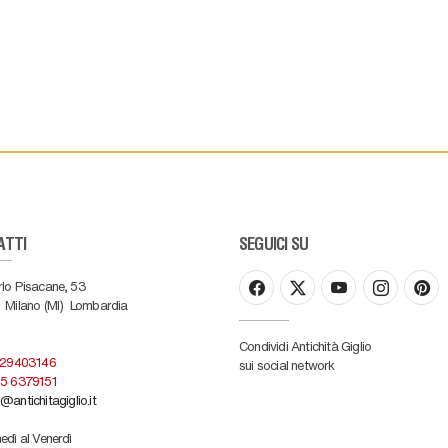
ATTI
SEGUICI SU
rlo Pisacane, 53
Milano (MI)
Lombardia
Condividi Antichità Giglio
 29403146
sui social network
5 6379151
@antichitagiglio.it
edì al Venerdì