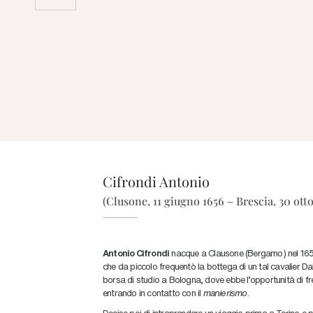
Cifrondi Antonio
(Clusone, 11 giugno 1656 – Brescia, 30 otto
Antonio Cifrondi
nacque a Clausone (Bergamo) nel 1656.
che da piccolo frequentò la bottega di un tal cavalier Dal 
borsa di studio a Bologna, dove ebbe l’opportunità di fr
entrando in contatto con il
manierismo
.
Decise poi di intraprendere un viaggio prima a Torino e poi