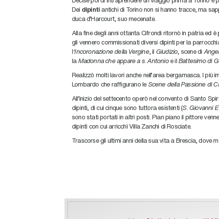
Dei
dipinti
antichi di Torino non si hanno tracce, ma sap
duca d’Harcourt, suo mecenate.
Alla fine degli anni ottanta Cifrondi ritornò in patria e
gli vennero commissionati diversi dipinti per la parrocchi
l
‘Incoronazione della Vergine
, il
Giudizio
, scene di
Angel
la
Madonna che appare a s
.
Antonio
e il
Battesimo di 
Realizzò molti lavori anche nell’area bergamasca. I più i
Lombardo che raffigurano le
Scene della Passione di Cr
All’inizio del settecento operò nel convento di Santo Spir
dipinti, di cui cinque sono tuttora esistenti (
S
.
Giovanni E
sono stati portati in altri posti. Pian piano il pittore ve
dipinti con cui arricchì Villa Zanchi di Rosciate.
Trascorse gli ultimi anni della sua vita a Brescia, dove m