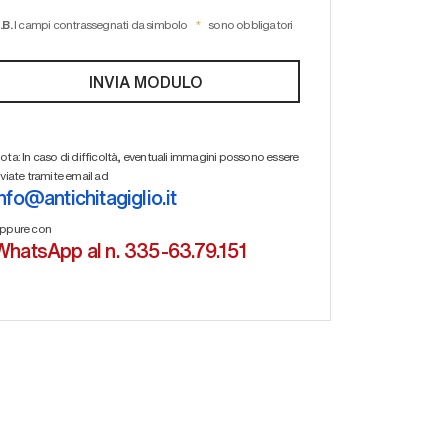
.B.
I campi contrassegnati da simbolo
sono obbligatori
ota: In caso di difficoltà, eventuali immagini possono essere
nviate tramite email ad
info@antichitagiglio.it
ppure con
WhatsApp al n. 335-63.79.151