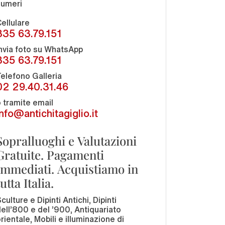
numeri
ellulare
335 63.79.151
nvia foto su WhatsApp
335 63.79.151
elefono Galleria
02 29.40.31.46
 tramite email
info@antichitagiglio.it
Sopralluoghi e Valutazioni
Gratuite. Pagamenti
Immediati. Acquistiamo in
tutta Italia.
culture e Dipinti Antichi, Dipinti
ell'800 e del '900, Antiquariato
rientale, Mobili e illuminazione di