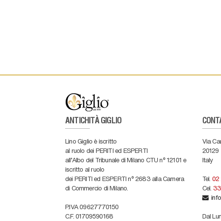
ANTICHITÀ GIGLIO
CONT
Lino Giglio è iscritto
Via Ca
al ruolo dei PERITI ed ESPERTI
20129
all'Albo del Tribunale di Milano CTU n° 12101 e
Italy
iscritto al ruolo
dei PERITI ed ESPERTI n° 2683 alla Camera
Tel.
02
di Commercio di Milano.
Cel.
33
info
P.IVA 09627770150
C.F. 01709590168
Dal Lun