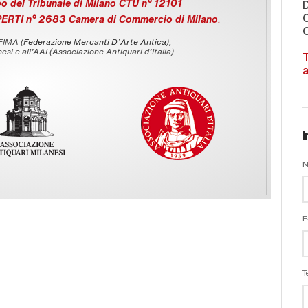
o del Tribunale di Milano CTU n° 12101
C
PERTI n° 2683 Camera di Commercio di Milano
.
O
 FIMA (
Federazione Mercanti D'Arte Antica
),
esi e all’AAI (Associazione Antiquari d’Italia).
T
a
I
N
E
T