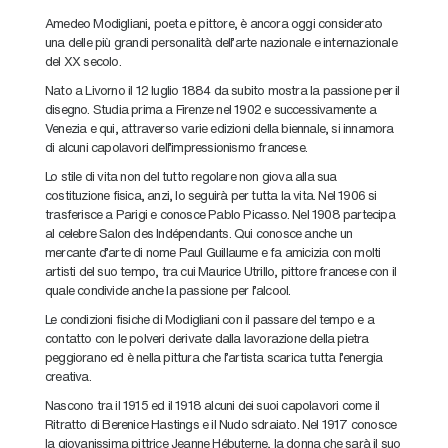
Amedeo Modigliani, poeta e pittore, è ancora oggi considerato
una delle più grandi personalità dell’arte nazionale e internazionale
del XX secolo.
Nato a Livorno il 12 luglio 1884 da subito mostra la passione per il
disegno. Studia prima a Firenze nel 1902 e successivamente a
Venezia e qui, attraverso varie edizioni della biennale, si innamora
di alcuni capolavori dell’impressionismo francese.
Lo stile di vita non del tutto regolare non giova alla sua
costituzione fisica, anzi, lo seguirà per tutta la vita. Nel 1906 si
trasferisce a Parigi e conosce Pablo Picasso. Nel 1908 partecipa
al celebre Salon des Indépendants. Qui conosce anche un
mercante d’arte di nome Paul Guillaume e fa amicizia con molti
artisti del suo tempo, tra cui Maurice Utrillo, pittore francese con il
quale condivide anche la passione per l’alcool.
Le condizioni fisiche di Modigliani con il passare del tempo e a
contatto con le polveri derivate dalla lavorazione della pietra
peggiorano ed è nella pittura che l’artista scarica tutta l’energia
creativa.
Nascono tra il 1915 ed il 1918 alcuni dei suoi capolavori come il
Ritratto di Berenice Hastings e il Nudo sdraiato. Nel 1917 conosce
la giovanissima pittrice Jeanne Hébuterne, la donna che sarà il suo