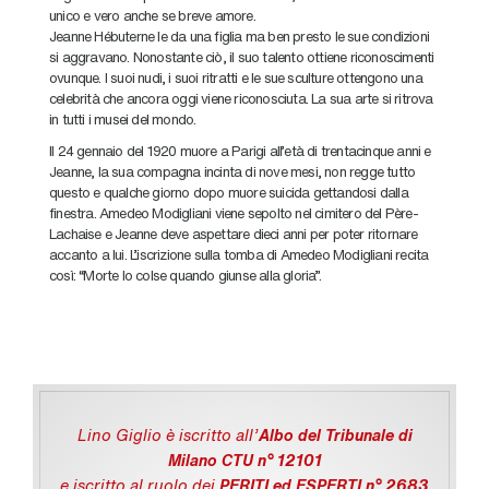
unico e vero anche se breve amore.
Jeanne Hébuterne le da una figlia ma ben presto le sue condizioni
si aggravano. Nonostante ciò, il suo talento ottiene riconoscimenti
ovunque. I suoi nudi, i suoi ritratti e le sue sculture ottengono una
celebrità che ancora oggi viene riconosciuta. La sua arte si ritrova
in tutti i musei del mondo.
Il 24 gennaio del 1920 muore a Parigi all’età di trentacinque anni e
Jeanne, la sua compagna incinta di nove mesi, non regge tutto
questo e qualche giorno dopo muore suicida gettandosi dalla
finestra. Amedeo Modigliani viene sepolto nel cimitero del Père-
Lachaise e Jeanne deve aspettare dieci anni per poter ritornare
accanto a lui. L’iscrizione sulla tomba di Amedeo Modigliani recita
così: “Morte lo colse quando giunse alla gloria”.
Lino Giglio è iscritto all'
Albo del Tribunale di
Milano CTU n° 12101
e iscritto al ruolo dei
PERITI ed ESPERTI n° 2683