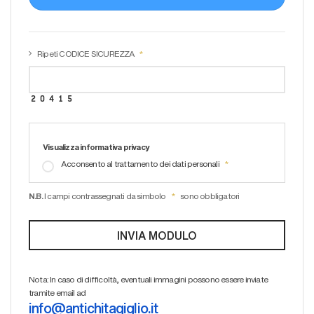
Ripeti CODICE SICUREZZA
Visualizza informativa privacy
Acconsento al trattamento dei dati personali
N.B.
I campi contrassegnati da simbolo
sono obbligatori
Nota: In caso di difficoltà, eventuali immagini possono essere inviate
tramite email ad
info@antichitagiglio.it