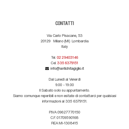
CONTATTI
Via Carlo Pisacane, 53
20129
Milano (MI)
Lombardia
Italy
Tel.
02 29403146
Cel.
335 6379151
info@antichitagiglio.it
Dal Lunedì al Venerdì
9.00 - 19.00
Il Sabato solo su appuntamento.
Siamo comunque reperibili e non esitate di contattarci per qualsiasi
informazioni al 335 6379151.
P.IVA 09627770150
C.F. 01709590168
REA MI-1308415