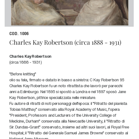
COD. 1006
Charles Kay Robertson (circa 1888 - 1931)
Charles Kay Robertson
(circa 1888 - 1931)
"Before knitting"
olio su tela, firmato e datato in basso a sinistra: C Kay Robertson 95
Charles Kay Robertson fu un noto ritrattista che lavorò per parecchi
anni a Edimburgo. Nel 1895 si spostò a Londra e nel 1897 sposò Jane
Kay Robertson, pittrice specializzata nelle miniature.
Fu autore di ritratti di noti personaggi dell'epoca: il "Ritratto del pianista
Tobias Matthay" conservato alla Royal Academy of Music, l'opera
"President, Professors and Lecturers of the University College of
Medicine, Durham" conservata alla Newcastle University, il "Ritratto di
Sir. Dundas-Grant" conservato, insieme ad altri suoi lavori, al Royal Free
Hospital; il "Ritratto del Generale Samuel James Browne" conservato al
National Army Museum.