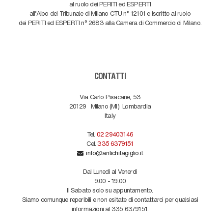
al ruolo dei PERITI ed ESPERTI
all'Albo del Tribunale di Milano CTU n° 12101 e iscritto al ruolo
dei PERITI ed ESPERTI n° 2683 alla Camera di Commercio di Milano.
CONTATTI
Via Carlo Pisacane, 53
20129
Milano (MI)
Lombardia
Italy
Tel.
02 29403146
Cel.
335 6379151
info@antichitagiglio.it
Dal Lunedì al Venerdì
9.00 - 19.00
Il Sabato solo su appuntamento.
Siamo comunque reperibili e non esitate di contattarci per qualsiasi
informazioni al 335 6379151.