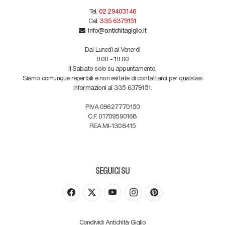
Tel.
02 29403146
Cel.
335 6379151
info@antichitagiglio.it
Dal Lunedì al Venerdì
9.00 - 19.00
Il Sabato solo su appuntamento.
Siamo comunque reperibili e non esitate di contattarci per qualsiasi
informazioni al 335 6379151.
P.IVA 09627770150
C.F. 01709590168
REA MI-1308415
SEGUICI SU
Condividi Antichità Giglio