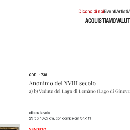
Dicono di noi
Eventi
Artisti
A
ACQUISTIAMO
VALU
COD. 1738
Anonimo del XVIII secolo
a) b) Vedute del Lago di Lemàno (Lago di Ginevr
olio su tavola
29,5 x 107,5 cm, con cornice cm 34x111
VENDUTO