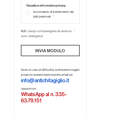
Visualizza informativa privacy
Acconsento al trattamento dei
dati personali
N.B.
I campi contrassegnati da simbolo
sono obbligatori
Nota: In caso di difficoltà, eventuali immagini
possono essere inviate tramite email ad
info@antichitagiglio.it
oppure con
WhatsApp al n. 335-
63.79.151