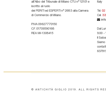
all'Albo del Tribunale di Milano CTU n° 12101 e
Italy
iscritto al ruolo
dei PERITI ed ESPERTI n° 2683 alla Camera
Tel.
02
di Commercio di Milano.
Cel.
33
info
P.IVA 09627770150
C.F. 01709590168
Dal Lun
REA MI-1308415
9.00 - 
Il Sab
Siamo c
contatt
637915
© ANTICHITÀ GIGLIO 2019. ALL RIGHTS RE