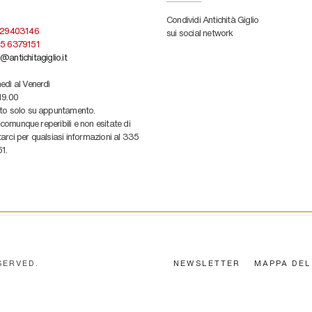
Condividi Antichità Giglio
 29403146
sui social network
5 6379151
@antichitagiglio.it
edì al Venerdì
19.00
ato solo su appuntamento.
omunque reperibili e non esitate di
arci per qualsiasi informazioni al 335
1.
SERVED.
NEWSLETTER
MAPPA DEL