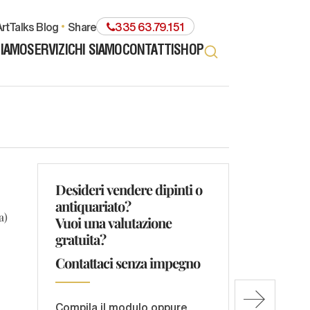
rtTalks Blog
share
335 63.79.151
TIAMO
SERVIZI
CHI SIAMO
CONTATTI
SHOP
Desideri vendere dipinti o
antiquariato?
a)
Vuoi una valutazione
gratuita?
Contattaci senza impegno
Compila il modulo oppure