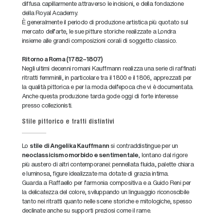
diffusa capillarmente attraverso le incisioni, e della fondazione
della Royal Academy.
È generalmente il periodo di produzione artistica più quotato sul
mercato dell'arte, le sue pitture storiche realizzate a Londra
insieme alle grandi composizioni corali di soggetto classico.
Ritorno a Roma (1782–1807)
Negli ultimi decenni romani Kauffmann realizza una serie di raffinati
ritratti femminili, in particolare tra il 1800 e il 1806, apprezzati per
la qualità pittorica e per la moda dell'epoca che vi è documentata.
Anche questa produzione tarda gode oggi di forte interesse
presso collezionisti.
Stile pittorico e tratti distintivi
Lo
stile di Angelika Kauffmann
si contraddistingue per un
neoclassicismo morbido e sentimentale
, lontano dal rigore
più austero di altri contemporanei: pennellata fluida, palette chiara
e luminosa, figure idealizzate ma dotate di grazia intima.
Guarda a Raffaello per l'armonia compositiva e a Guido Reni per
la delicatezza del colore, sviluppando un linguaggio riconoscibile
tanto nei ritratti quanto nelle scene storiche e mitologiche, spesso
declinate anche su supporti preziosi come il rame.