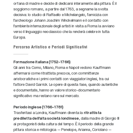
orfana di madre e decide di dedicarsi interamente alla pittura. È il
soggiorno romano, a partire dal 1763, a segnarne la svolta
decisiva: lo studio di Raffaello e Michelangelo, l'amicizia con
l'archeologo Johann Joachim Winckelmann e il contatto con
l'ambiente internazionale degli artisti in visita a Roma la avviano
verso il linguaggio neoclassico che la renderà celebre in tutta
Europa.
Percorso Artistico e Periodi Significativi
Formazione italiana (1752–1766)
Gli anni tra Como, Milano, Roma e Napoli vedono Kauffmann
affermarsi come ritrattista precoce, con committenze
aristocratiche e i primi contatti con viaggiatori inglesi, tra cui
l'attore David Garrick. Le opere di questa fase, quando autentiche
e documentate, hanno un valore storico-documentario
significativo ma restano rare sul mercato.
Periodo inglese (1766–1781)
Trasferitasi a Londra, Kauffmann diventa la
ritrattista
prediletta dell'alta società londinese
, dalla madre di Giorgio III
ai protagonisti della cultura del tempo. È il periodo della grande
pittura storica e mitologica — Penelope, Arianna, Coriolano —