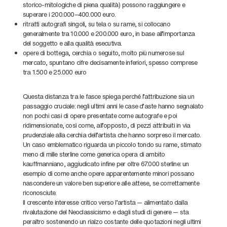
storico-mitologiche di piena qualità) possono raggiungere e
superare i 200.000–400.000 euro.
ritratti autografi singoli, su tela o su rame, si collocano
generalmente tra 10.000 e 200.000 euro, in base all'importanza
del soggetto e alla qualità esecutiva.
opere di bottega, cerchia o seguito, molto più numerose sul
mercato, spuntano cifre decisamente inferiori, spesso comprese
tra 1.500 e 25.000 euro
Questa distanza tra le fasce spiega perché l'attribuzione sia un
passaggio cruciale: negli ultimi anni le case d'aste hanno segnalato
non pochi casi di opere presentate come autografe e poi
ridimensionate, così come, all'opposto, di pezzi attribuiti in via
prudenziale alla cerchia dell'artista che hanno sorpreso il mercato.
Un caso emblematico riguarda un piccolo tondo su rame, stimato
meno di mille sterline come generica opera di ambito
kauffmanniano, aggiudicato infine per oltre 67.000 sterline: un
esempio di come anche opere apparentemente minori possano
nascondere un valore ben superiore alle attese, se correttamente
riconosciute.
Il crescente interesse critico verso l'artista — alimentato dalla
rivalutazione del Neoclassicismo e dagli studi di genere — sta
peraltro sostenendo un rialzo costante delle quotazioni negli ultimi