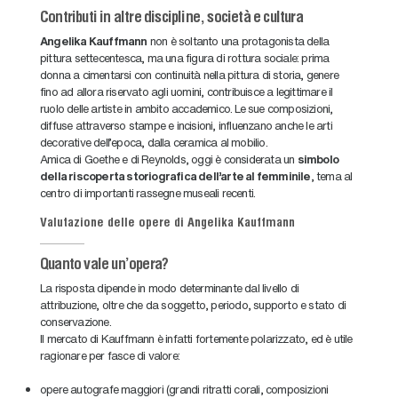
Contributi in altre discipline, società e cultura
Angelika Kauffmann
non è soltanto una protagonista della
pittura settecentesca, ma una figura di rottura sociale: prima
donna a cimentarsi con continuità nella pittura di storia, genere
fino ad allora riservato agli uomini, contribuisce a legittimare il
ruolo delle artiste in ambito accademico. Le sue composizioni,
diffuse attraverso stampe e incisioni, influenzano anche le arti
decorative dell'epoca, dalla ceramica al mobilio.
Amica di Goethe e di Reynolds, oggi è considerata un
simbolo
della riscoperta storiografica dell'arte al femminile
, tema al
centro di importanti rassegne museali recenti.
Valutazione delle opere di Angelika Kauffmann
Quanto vale un'opera?
La risposta dipende in modo determinante dal livello di
attribuzione, oltre che da soggetto, periodo, supporto e stato di
conservazione.
Il mercato di Kauffmann è infatti fortemente polarizzato, ed è utile
ragionare per fasce di valore:
opere autografe maggiori (grandi ritratti corali, composizioni