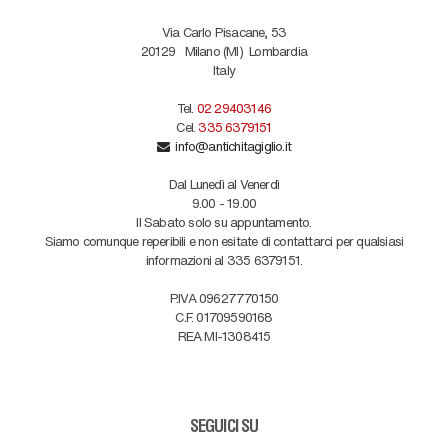
Via Carlo Pisacane, 53
20129
Milano (MI)
Lombardia
Italy
Tel.
02 29403146
Cel.
335 6379151
info@antichitagiglio.it
Dal Lunedì al Venerdì
9.00 - 19.00
Il Sabato solo su appuntamento.
Siamo comunque reperibili e non esitate di contattarci per qualsiasi
informazioni al 335 6379151.
P.IVA 09627770150
C.F. 01709590168
REA MI-1308415
SEGUICI SU