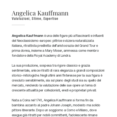
Angelica Kauffmann
Valutazioni, Stime, Expertise
Angelica Kauffmann
è una delle figure più affascinanti e influenti
del Neoclassicismo europeo: pittrice svizzera naturalizzata
italiana, ritrattista prediletta dell'aristocrazia del Grand Tour e
prima donna, insieme a Mary Moser, ammessa come membro
fondatore della Royal Academy di Londra.
La sua produzione, sospesa tra rigore classico e grazia
sentimentale, unisce ritratti di rara eleganza a grandi composizioni
storico-mitologiche. Negli ultimi anni l'interesse per la sua figura è
cresciuto sensibilmente, sia sul piano degli studi sia su quello del
mercato, rendendo la valutazione delle sue opere un tema di
crescente attualità per collezionisti, eredi e proprietari privati.
Nata a Coira nel 1741, Angelica Kauffmann si forma fin da
bambina accanto al padre Johann Joseph, modesto ma solido
pittore itinerante. Dopo un soggiorno a Como e Milano, dove
esegue già ritratti per nobili committenti, l'adolescente rimane