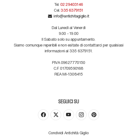
Tel.
02 29403146
Cel.
335 6379151
info@antichitagiglio.it
Dal Lunedì al Venerdì
9.00 - 19.00
Il Sabato solo su appuntamento.
Siamo comunque reperibili e non esitate di contattarci per qualsiasi
informazioni al 335 6379151.
P.IVA 09627770150
C.F. 01709590168
REA MI-1308415
SEGUICI SU
Condividi Antichità Giglio