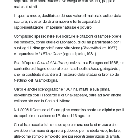
soprattutto le opere successive eseguite con stracci, paglia e
materiali simili.
In questo modo, destituisce del suo valore il materiale aulico della
scultura, investendo di una nuova e forte capacità di
rappresentazione il materiale naturale e povero.
Compaiono spesso nelle sue sculture le citazioni di famose opere
del passato, come quelle di Leonardo, di cui ha parafrasato con i
suoi legni il
disegno
dell’uomo vitruviano (
Disequilibrium
, 1967)
e il
quadro
de
L’Ultima Cena
(legno dipinto, 1981).
Sua è l’opera
Casa del Nettuno
, realizzata a Bologna nel 1988, un
contenitore di legno decorato con la silhoutte
Uomo gallegiante
,
che ha costituito il cantiere di restauro della statua di bronzo del
Nettuno del Giambologna.
Ceroli è anche scenografo: nel 1967 ha infatti la sua prima
esperienza con il Riccardo III di Shakespeare, oltre ad aver anche
collaborato con la Scala di Milano.
Nel 2008 il Comune di Siena gli ha commissionato un
dipinto
per il
drappello in occasione del Palio del 16 agosto.
Ceroli ha raccolto tutte le sue opere in una sorta di
museo
che
avrebbe intenzione di aprire al pubblico per renderlo vivo, fruibile,
utile come stimolo e modello alle più recenti generazioni di artisti.