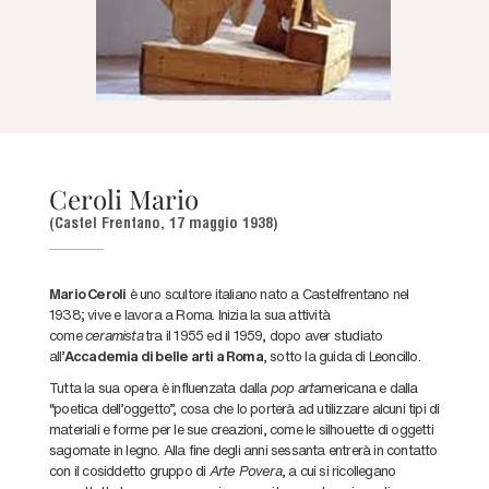
Ceroli Mario
(Castel Frentano, 17 maggio 1938)
Mario Ceroli
è uno scultore italiano nato a Castelfrentano nel
1938; vive e lavora a Roma. Inizia la sua attività
come
ceramista
tra il 1955 ed il 1959, dopo aver studiato
all’
Accademia di belle arti a Roma
, sotto la guida di Leoncillo.
Tutta la sua opera è influenzata dalla
pop art
americana e dalla
“poetica dell’oggetto”, cosa che lo porterà ad utilizzare alcuni tipi di
materiali e forme per le sue creazioni, come le silhouette di oggetti
sagomate in legno. Alla fine degli anni sessanta entrerà in contatto
con il cosiddetto gruppo di
Arte Povera
, a cui si ricollegano