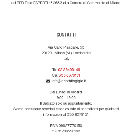
dei PERITI ed ESPERTI n° 2683 alla Camera di Commercio di Milano.
CONTATTI
Via Carlo Pisacane, 53
20129
Milano (MI)
Lombardia
Italy
Tel.
02 29403146
Cel.
335 6379151
info@antichitagiglio.it
Dal Lunedì al Venerdì
9.00 - 19.00
Il Sabato solo su appuntamento.
Siamo comunque reperibili e non esitate di contattarci per qualsiasi
informazioni al 335 6379151.
P.IVA 09627770150
C.F. 01709590168