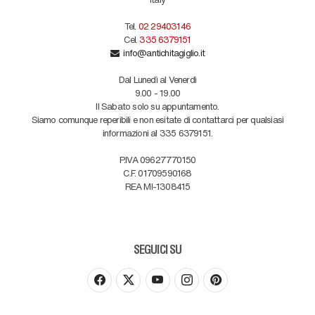
Tel.
02 29403146
Cel.
335 6379151
info@antichitagiglio.it
Dal Lunedì al Venerdì
9.00 - 19.00
Il Sabato solo su appuntamento.
Siamo comunque reperibili e non esitate di contattarci per qualsiasi
informazioni al 335 6379151.
P.IVA 09627770150
C.F. 01709590168
REA MI-1308415
SEGUICI SU