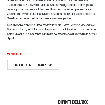
prime esperienze artistiche e all’età di 12 anni inizia a frequentare
l’Accademia di Belle Arti di Vienna. Sattler viaggia molto e dipinge sia
paesaggi naturali sia vedute di moltissime città in Europa, nel Vicino
Oriente e in America Latina. Muore a Vienna nel 1904 e viene sepolto a
Salisburgo in una tomba onoraria insieme al padre.
Quest’opera offre una vista mozzafiato del
Porto Vecchio di Genova
.
Sattler realizza, infatti, una vista panoramica, infondendo la scena con
colori vivaci e una costante e minuziosa attenzione al dettaglio in tutto il
dipinto.
VENDUTO
RICHIEDI INFORMAZIONI
DIPINTI DELL’800